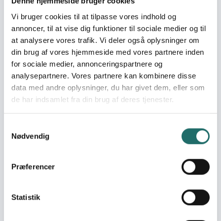
Denne hjemmeside bruger cookies
organisationen for mennesker med udviklingshæmning i
Vi bruger cookies til at tilpasse vores indhold og
Rwanda 2. Tubakunde har forøget legitimitet hos og
annoncer, til at vise dig funktioner til sociale medier og til
stigende engagement fra forældre til mennesker med
at analysere vores trafik. Vi deler også oplysninger om
udviklingshæmning i deres arbejde.
din brug af vores hjemmeside med vores partnere inden
Målgrupper
for sociale medier, annonceringspartnere og
analysepartnere. Vores partnere kan kombinere disse
Den direkte målgruppe er forældre til mennesker med
data med andre oplysninger, du har givet dem, eller som
udviklingshæmning. Målgruppen er 400 familier. I hver
de har indsamlet fra din brug af deres tjenester.
selvhjælpsgruppe deltager 5 til 10 familier. Der er ofte en
overrepræsentation af kvinder, idet de ofte bliver
overladt til at tage sig af børnene.
Samtykkevalg
Nødvendig
Resume
Projektet skal forøge Tubakundes kapacitet, således at
den kan handle som fortalerorganisation for mennesker
Præferencer
med udviklingshæmning og deres familier i Rwanda. I
Tubakundes medlemsorganisationers hidtidige arbejde
Statistik
har fokus været på service. Samtidig arbejder projektet
med at forøge Tubakundes kapacitet til at organisere