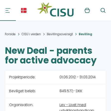
Kurv
Søg
Forside
CISU i verden
Bevillingsoversigt
Bevilling
New Deal - parents
for active advocacy
Projektperiode:
01.06.2012 - 31.03.2014
Beviliget beløb:
849.577,- DKK
Organisation:
Lev - Livet med
udviklingshandicap