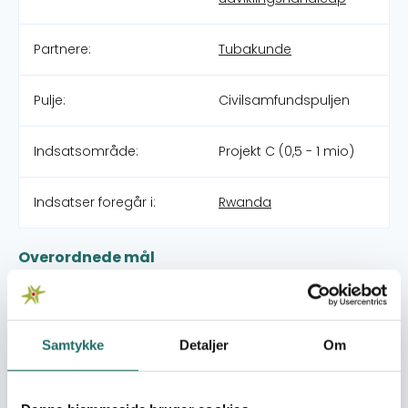
Partnere:
Tubakunde
Pulje:
Civilsamfundspuljen
Indsatsområde:
Projekt C (0,5 - 1 mio)
Indsatser foregår i:
Rwanda
Overordnede mål
En reduktion i den stigmatisering mennesker med
udviklingshæmning og deres familier oplever i Rwanda
således at de kan deltage som ligeværdige borger i
samfundet i Rwanda.
Samtykke
Detaljer
Om
Umiddelbare mål
1. Tubakunde har kapacitet til at agere som advocacy