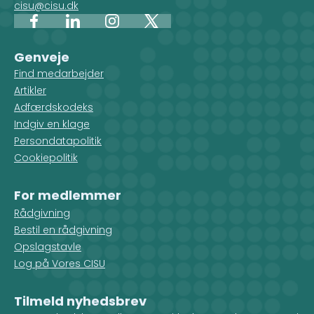
cisu@cisu.dk
Facebook
LinkedIn
Instagram
X
Genveje
Find medarbejder
Artikler
Adfærdskodeks
Indgiv en klage
Persondatapolitik
Cookiepolitik
For medlemmer
Rådgivning
Bestil en rådgivning
Opslagstavle
Log på Vores CISU
Tilmeld nyhedsbrev