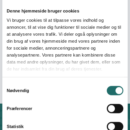
Denne hjemmeside bruger cookies
Partnere:
Karagwe Media
Vi bruger cookies til at tilpasse vores indhold og
Association (KAMEA)
annoncer, til at vise dig funktioner til sociale medier og til
at analysere vores trafik. Vi deler også oplysninger om
Pulje:
Civilsamfundspuljen
din brug af vores hjemmeside med vores partnere inden
for sociale medier, annonceringspartnere og
Indsatsområde:
Afsluttende
analysepartnere. Vores partnere kan kombinere disse
projektformulering
data med andre oplysninger, du har givet dem, eller som
de har indsamlet fra din brug af deres tjenester.
Indsatser foregår i:
Tanzania
Samtykkevalg
Nødvendig
Præferencer
Kontakt
CISU - Civilsamfund i Udvikling
Statistik