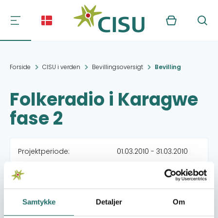
Kurv
Søg
Forside
CISU i verden
Bevillingsoversigt
Bevilling
Folkeradio i Karagwe
fase 2
Projektperiode:
01.03.2010 - 31.03.2010
Beviliget beløb:
46.098,- DKK
Samtykke
Detaljer
Om
Organisation:
Karagwes Venner (Uld-
80)