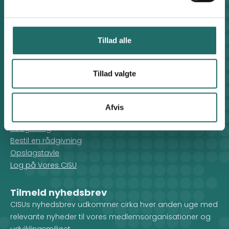
Genveje
Find medarbejder
Artikler
Tillad alle
Adfærdskodeks
Indgiv en klage
Tillad valgte
Persondatapolitik
Cookiepolitik
Afvis
For medlemmer
Rådgivning
Bestil en rådgivning
Opslagstavle
Log på Vores CISU
Tilmeld nyhedsbrev
CISUs nyhedsbrev udkommer cirka hver anden uge med
relevante nyheder til vores medlemsorganisationer og