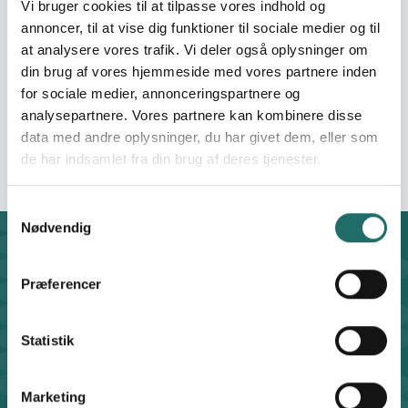
Vi bruger cookies til at tilpasse vores indhold og
Pulje:
Oplysningspuljen
annoncer, til at vise dig funktioner til sociale medier og til
at analysere vores trafik. Vi deler også oplysninger om
din brug af vores hjemmeside med vores partnere inden
Indsatsområde:
Oplysningsaktivitet
for sociale medier, annonceringspartnere og
analysepartnere. Vores partnere kan kombinere disse
Indsatser foregår i:
Denmark
data med andre oplysninger, du har givet dem, eller som
de har indsamlet fra din brug af deres tjenester.
Samtykkevalg
Nødvendig
Kontakt
CISU - Civilsamfund i Udvikling
Præferencer
Klosterport 4x, 8000 Aarhus
Kontakt sekretariatet på hverdage kl. 10-14 på:
Statistik
8612 0342
cisu@cisu.dk
Facebook
LinkedIn
Instagram
X
Marketing