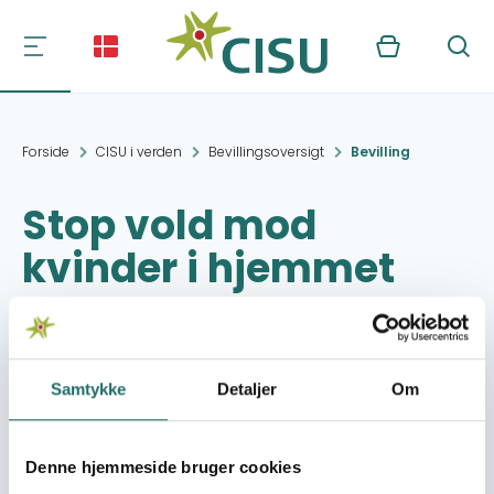
Kurv
Søg
Forside
CISU i verden
Bevillingsoversigt
Bevilling
Stop vold mod
kvinder i hjemmet
Projektperiode:
03.06.2013 - 31.12.2013
Samtykke
Detaljer
Om
Beviliget beløb:
20.000,- DKK
Organisation:
Svalerne
Denne hjemmeside bruger cookies