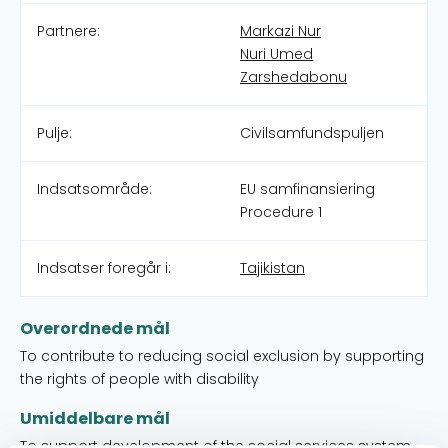
Partnere:
Markazi Nur
Nuri Umed
Zarshedabonu
Pulje:
Civilsamfundspuljen
Indsatsområde:
EU samfinansiering
Procedure 1
Indsatser foregår i:
Tajikistan
Overordnede mål
To contribute to reducing social exclusion by supporting
the rights of people with disability
Umiddelbare mål
To support development of the social services system