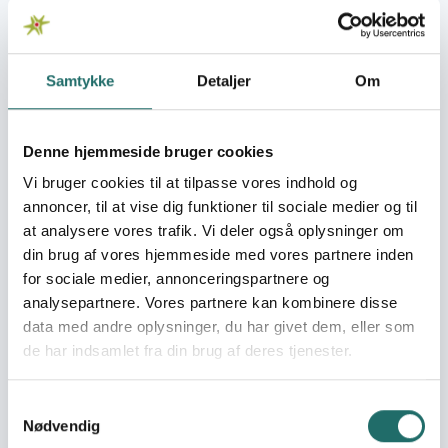
for children with disabilities and their families in the
Republic of Tajikistan.
Samtykke
Detaljer
Om
Målgrupper
Three target groups 1) Children with disability and their
parents (main target group) as the planned final
Denne hjemmeside bruger cookies
beneficiaries of the action. Targetting their specific
needs is the main aim of the action. Parents will be
Vi bruger cookies til at tilpasse vores indhold og
offered seats in the Coordination Council meetings. 2)
annoncer, til at vise dig funktioner til sociale medier og til
Social work practitioners (second target group),
at analysere vores trafik. Vi deler også oplysninger om
involving staff of Markazi Nur, Nuri Umed, and
din brug af vores hjemmeside med vores partnere inden
Zarshedabonu and of the local SAHU and PHW teams.
for sociale medier, annonceringspartnere og
Their role is to provide new rehabilitation services to
analysepartnere. Vores partnere kan kombinere disse
children – to help parents to apply the new therapy at
data med andre oplysninger, du har givet dem, eller som
home – to boost results, and campaign in communities
de har indsamlet fra din brug af deres tjenester.
for recognition of children with disability, including
respect for equal rights. 3) Government authorities
Samtykkevalg
collaboration (third target group), necessity for
Nødvendig
achievements. Targeted with trainings, to get