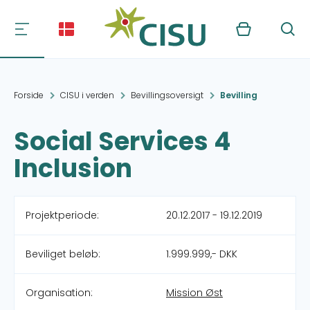
Kurv
Søg
Forside
CISU i verden
Bevillingsoversigt
Bevilling
Social Services 4
Inclusion
Projektperiode:
20.12.2017 - 19.12.2019
Beviliget beløb:
1.999.999,- DKK
Organisation:
Mission Øst