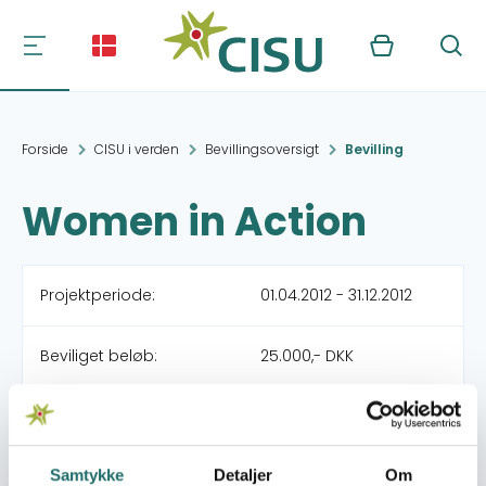
Kurv
Søg
Forside
CISU i verden
Bevillingsoversigt
Bevilling
Women in Action
Projektperiode:
01.04.2012 - 31.12.2012
Beviliget beløb:
25.000,- DKK
Organisation:
Ulandshjælp Fra Folk til
Folk - Humana People
to People
Samtykke
Detaljer
Om