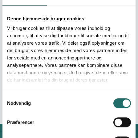
Pulje:
Oplysningspuljen
Denne hjemmeside bruger cookies
Vi bruger cookies til at tilpasse vores indhold og
Indsatsområde:
Oplysningsaktivitet
annoncer, til at vise dig funktioner til sociale medier og til
at analysere vores trafik. Vi deler også oplysninger om
Indsatser foregår i:
Denmark
din brug af vores hjemmeside med vores partnere inden
for sociale medier, annonceringspartnere og
Resume
analysepartnere. Vores partnere kan kombinere disse
data med andre oplysninger, du har givet dem, eller som
Roll-up udstillingen om kvinder med fokus på
uddannelse, fødevaresikkerhed og sundhed.
de har indsamlet fra din brug af deres tjenester.
Foredragsturne med kvindelig projektleder fra
Zimbabwe. Åbne arrangementer hvor UFF fortæller om
Samtykkevalg
deres arbejde med kvinder.
Nødvendig
Præferencer