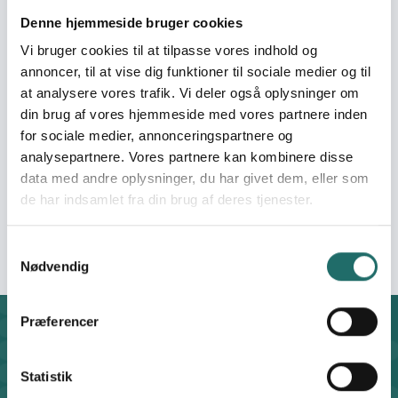
Projektperiode:
02.03.1998 - 02.03.1998
Denne hjemmeside bruger cookies
Vi bruger cookies til at tilpasse vores indhold og
Beviliget beløb:
16.334,- DKK
annoncer, til at vise dig funktioner til sociale medier og til
at analysere vores trafik. Vi deler også oplysninger om
din brug af vores hjemmeside med vores partnere inden
Organisation:
Sex & Samfund
for sociale medier, annonceringspartnere og
analysepartnere. Vores partnere kan kombinere disse
Pulje:
Civilsamfundspuljen
data med andre oplysninger, du har givet dem, eller som
de har indsamlet fra din brug af deres tjenester.
Indsatsområde:
Forundersøgelse
Samtykkevalg
Nødvendig
Præferencer
Kontakt
CISU - Civilsamfund i Udvikling
Statistik
Klosterport 4x, 8000 Aarhus