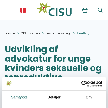
Kurv
Søg
Forside
CISU i verden
Bevillingsoversigt
Bevilling
Udvikling af
advokatur for unge
kvinders seksuelle og
reproduktive
rettigheder på
Filippinerne.
Samtykke
Detaljer
Om