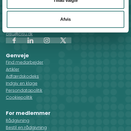
Tillad valgte
CISU - Civilsamfund i Udvikling
Klosterport 4x, 8000 Aarhus
Afvis
Kontakt sekretariatet på hverdage kl. 10-14 på:
8612 0342
cisu@cisu.dk
Facebook
LinkedIn
Instagram
X
Genveje
Find medarbejder
Artikler
Adfærdskodeks
Indgiv en klage
Persondatapolitik
Cookiepolitik
For medlemmer
Rådgivning
Bestil en rådgivning