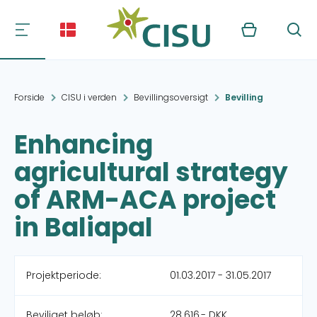
Kurv
Søg
Forside
CISU i verden
Bevillingsoversigt
Bevilling
Enhancing
agricultural strategy
of ARM-ACA project
in Baliapal
Projektperiode:
01.03.2017 - 31.05.2017
Beviliget beløb:
28.616,- DKK