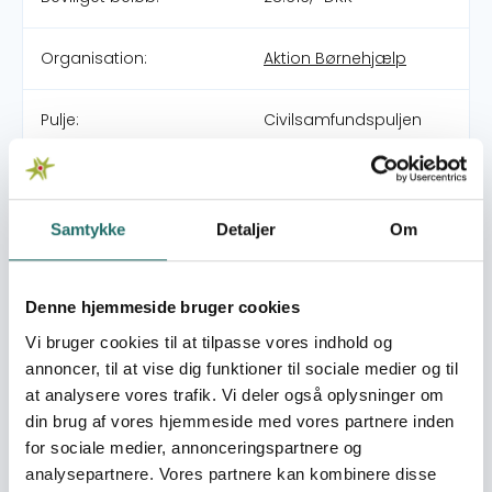
Organisation:
Aktion Børnehjælp
Pulje:
Civilsamfundspuljen
Indsatsområde:
Fælles Færdiggørelse
Samtykke
Detaljer
Om
Indsatser foregår i:
India
Resume
Denne hjemmeside bruger cookies
Projektet vi forventer at søge efter Fælles Færdiggørelse
Vi bruger cookies til at tilpasse vores indhold og
vil være et pilotprojekt som skal implementeres i 15
annoncer, til at vise dig funktioner til sociale medier og til
landsbyer i Balasore District i Orissa stat. Befolkningen
at analysere vores trafik. Vi deler også oplysninger om
her er særdeles sårbar, da landsbyerne er meget fattige,
din brug af vores hjemmeside med vores partnere inden
der er mange marginaliserede grupper og
for sociale medier, annonceringspartnere og
landbrugsmetoderne er forældede og sårbare i forhold
analysepartnere. Vores partnere kan kombinere disse
til de klimatiske forhold. Målet med projektet er at