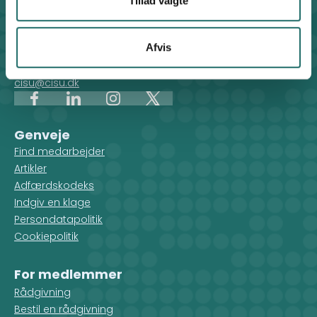
Tillad valgte
CISU - Civilsamfund i Udvikling
Klosterport 4x, 8000 Aarhus
Afvis
Kontakt sekretariatet på hverdage kl. 10-14 på:
8612 0342
cisu@cisu.dk
Facebook
LinkedIn
Instagram
X
Genveje
Find medarbejder
Artikler
Adfærdskodeks
Indgiv en klage
Persondatapolitik
Cookiepolitik
For medlemmer
Rådgivning
Bestil en rådgivning