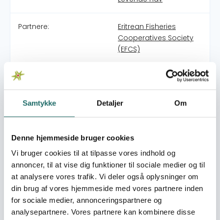
Partnere:
Eritrean Fisheries
Cooperatives Society
(EFCS)
Pulje:
Civilsamfundspuljen
Samtykke
Detaljer
Om
Indsatsområde:
Afsluttende
projektformulering
Denne hjemmeside bruger cookies
Indsatser foregår i:
Eritrea
Vi bruger cookies til at tilpasse vores indhold og
annoncer, til at vise dig funktioner til sociale medier og til
Resume
at analysere vores trafik. Vi deler også oplysninger om
I Danmark, Europa ja over hele verden er kystfiskeriet
din brug af vores hjemmeside med vores partnere inden
under pres. Kystfiskeriet forsvinder og de marine
for sociale medier, annonceringspartnere og
ressourcer overtages at de store moderne fartøjer, også
analysepartnere. Vores partnere kan kombinere disse