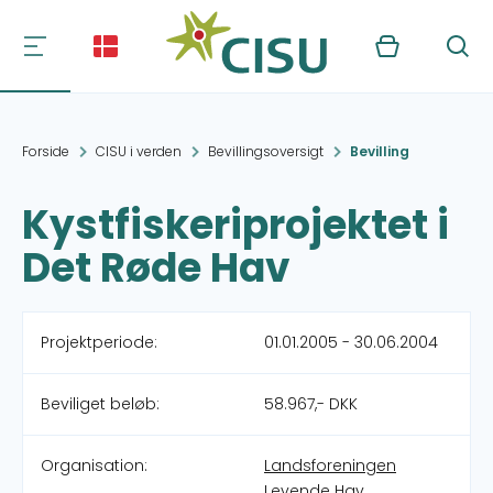
Kurv
Søg
Forside
CISU i verden
Bevillingsoversigt
Bevilling
Kystfiskeriprojektet i
Det Røde Hav
Projektperiode:
01.01.2005 - 30.06.2004
Beviliget beløb:
58.967,- DKK
Organisation:
Landsforeningen
Levende Hav