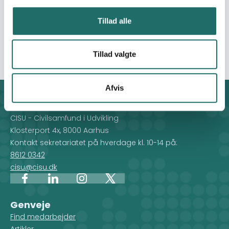
handling i forhold til FN’s Verdensmål og den konkrete
case. Projektet udgives på platformen Seismo.dk,
Tillad alle
Seismogram.dk samt på sociale medier og
materialeplatformen.
Tillad valgte
Afvis
Kontakt
CISU - Civilsamfund i Udvikling
Klosterport 4x, 8000 Aarhus
Kontakt sekretariatet på hverdage kl. 10-14 på:
8612 0342
cisu@cisu.dk
Facebook
LinkedIn
Instagram
X
Genveje
Find medarbejder