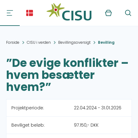
Kurv
Søg
Forside
CISU i verden
Bevillingsoversigt
Bevilling
”De evige konflikter –
hvem besætter
hvem?”
Projektperiode:
22.04.2024 - 31.01.2026
Beviliget beløb:
97.150,- DKK