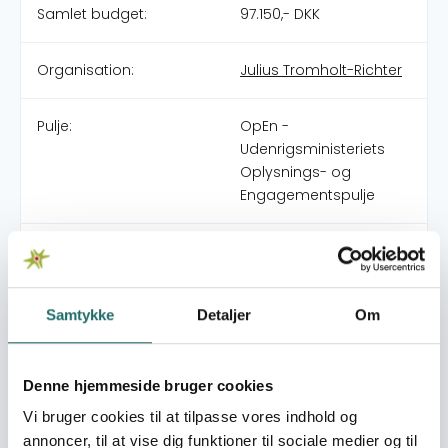
Samlet budget:
97.150,- DKK
Organisation:
Julius Tromholt-Richter
Pulje:
OpEn -
Udenrigsministeriets
Oplysnings- og
Engagementspulje
Indsatsområde:
Formidlingslegat
World goals:
Mål 1: Afskaf fattigdom
Samtykke
Detaljer
Om
Mål 2: Stop sult
Mål 3: Sundhed og
trivsel
Denne hjemmeside bruger cookies
Mål 11: Bæredygtige
Vi bruger cookies til at tilpasse vores indhold og
byer og lokalsamfund
annoncer, til at vise dig funktioner til sociale medier og til
Mål 16: Fred,