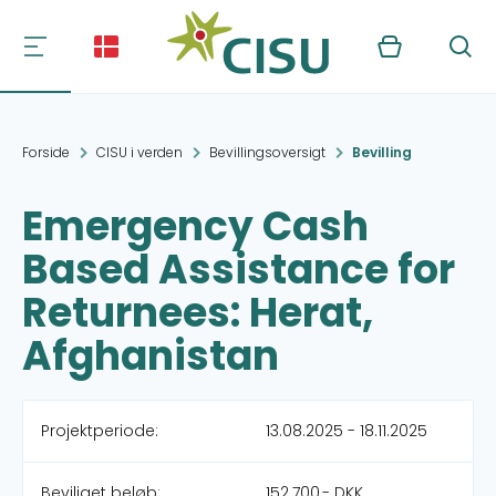
Kurv
Søg
Forside
CISU i verden
Bevillingsoversigt
Bevilling
Emergency Cash
Based Assistance for
Returnees: Herat,
Afghanistan
Projektperiode:
13.08.2025 - 18.11.2025
Beviliget beløb:
152.700,- DKK