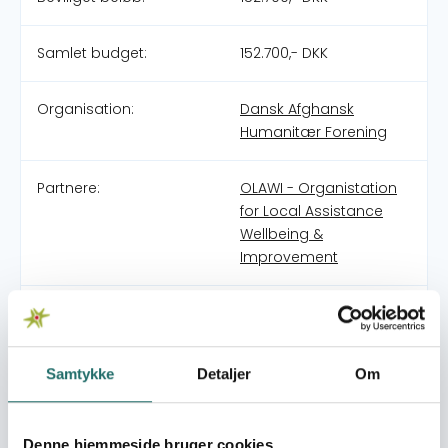
Samlet budget:
152.700,- DKK
Organisation:
Dansk Afghansk
Humanitær Forening
Partnere:
OLAWI - Organistation
for Local Assistance
Wellbeing &
Improvement
Pulje:
DERF - Nødhjælpspuljen
Indsatsområde:
25-009-SP Forced
Samtykke
Detaljer
Om
Population Movement
to Afghanistan
Denne hjemmeside bruger cookies