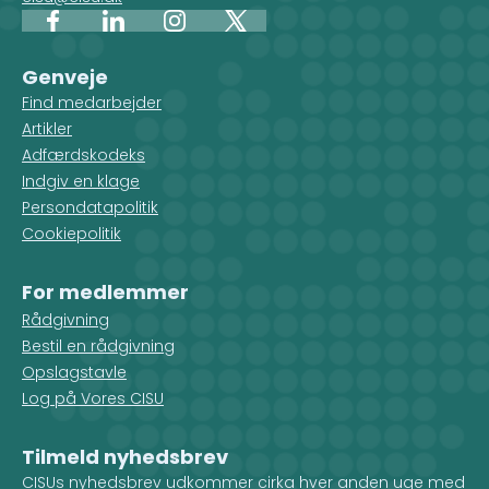
Facebook
LinkedIn
Instagram
X
Genveje
Find medarbejder
Artikler
Adfærdskodeks
Indgiv en klage
Persondatapolitik
Cookiepolitik
For medlemmer
Rådgivning
Bestil en rådgivning
Opslagstavle
Log på Vores CISU
Tilmeld nyhedsbrev
CISUs nyhedsbrev udkommer cirka hver anden uge med