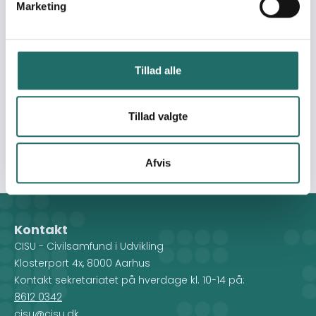
Marketing
targets stranded returnees with no family to receive
them or no financial means. Through Cash-Based
Assistance (CBA), the response offers flexibility and
dignity, allowing recipients to meet their most urgent
Tillad alle
needs. Building on successful past collaboration
between DAHF and OLAWI in Herat, the intervention
leverages trusted, locally embedded channels to ensure
Tillad valgte
culturally appropriate and effective aid delivery to the
most vulnerable people.
Afvis
Kontakt
CISU - Civilsamfund i Udvikling
Klosterport 4x, 8000 Aarhus
Kontakt sekretariatet på hverdage kl. 10-14 på:
8612 0342
cisu@cisu.dk