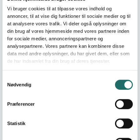
World goals:
Mål 2: Stop sult
Vi bruger cookies til at tilpasse vores indhold og
Mål 3: Sundhed og
annoncer, til at vise dig funktioner til sociale medier og til
trivsel
at analysere vores trafik. Vi deler også oplysninger om
Mål 10: Mindre ulighed
din brug af vores hjemmeside med vores partnere inden
for sociale medier, annonceringspartnere og
Indsatser foregår i:
Afghanistan
analysepartnere. Vores partnere kan kombinere disse
data med andre oplysninger, du har givet dem, eller som
de har indsamlet fra din brug af deres tjenester.
Resume
Over the past months, the number of Afghan nationals
Samtykkevalg
forcibly deported from Iran has significantly increased.
Nødvendig
NGOs including OLAWI see worsening conditions for
returnees, many of whom are women-headed
households, children, elderly, or people with disabilities.
Præferencer
These individuals face critical gaps in shelter, food, and
safe travel. Based on direct field insights and up-to-date
Statistik
reports from IOM, UNHCR, and WFP, the proposed
intervention is needs-based and contextually relevant
(CHS 1). Designed in coordination with local actors, it