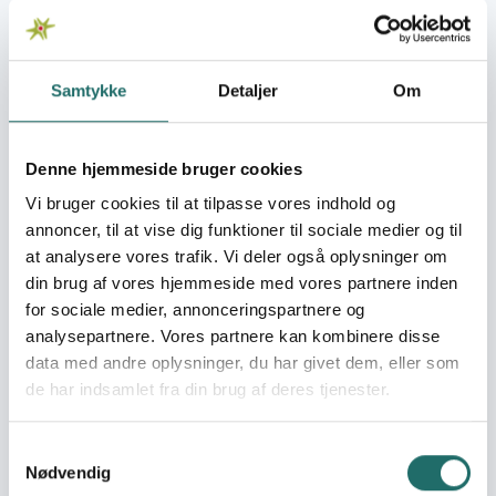
Tanzania
Overordnede mål
Samtykke
Detaljer
Om
'- at træne og kvalificere unge kvinder / mænd som
trænere og facilitatorer - at forbedre livskompetence
hos lokale unge / tilknytning til arbejde - øge
Denne hjemmeside bruger cookies
samarbejdspartneres kapacitet i forhold til Open Youth
Vi bruger cookies til at tilpasse vores indhold og
Work og Peer Education
annoncer, til at vise dig funktioner til sociale medier og til
Umiddelbare mål
at analysere vores trafik. Vi deler også oplysninger om
Gennemføre træning for trænere, lokale kurser for unge
din brug af vores hjemmeside med vores partnere inden
(sociale kompetencer) og erhvervspraktik, samt
for sociale medier, annonceringspartnere og
partnernes muligheder for at anvende Open Youth Work
analysepartnere. Vores partnere kan kombinere disse
og Peer Education.
data med andre oplysninger, du har givet dem, eller som
de har indsamlet fra din brug af deres tjenester.
Målgrupper
Gruppe I: 20-25 årige kvinder og mænd med en vis
Samtykkevalg
tilknytning til partner organisationerne eller
Nødvendig
samarbejdende organisationer Gruppe II: 14 til 27 årige