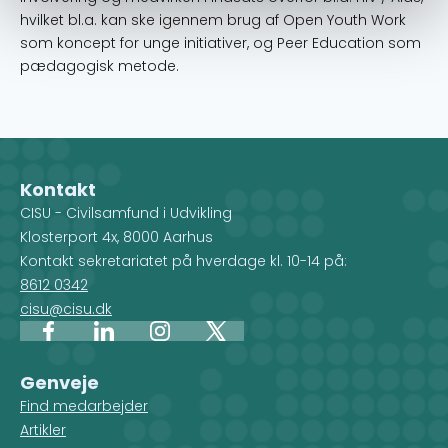
hvilket bl.a. kan ske igennem brug af Open Youth Work
som koncept for unge initiativer, og Peer Education som
pædagogisk metode.
Kontakt
CISU - Civilsamfund i Udvikling
Klosterport 4x, 8000 Aarhus
Kontakt sekretariatet på hverdage kl. 10-14 på:
8612 0342
cisu@cisu.dk
Facebook
LinkedIn
Instagram
X
Genveje
Find medarbejder
Artikler