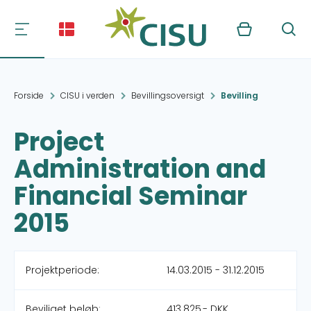
Kurv
Søg
Forside
CISU i verden
Bevillingsoversigt
Bevilling
Project
Administration and
Financial Seminar
2015
Projektperiode:
14.03.2015 - 31.12.2015
Beviliget beløb:
413.825,- DKK