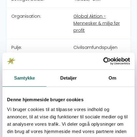
Organisation:
Global Aktion -
Mennesker & miljø før
profit
Pulje:
Civilsamfundspuljen
Indsatsområde:
Partnerskabsaktivitet
Samtykke
Detaljer
Om
Indsatser foregår i:
Eswatini
Mozambique
Somalia
Denne hjemmeside bruger cookies
South Africa
Vi bruger cookies til at tilpasse vores indhold og
Uganda
Zimbabwe
annoncer, til at vise dig funktioner til sociale medier og til
at analysere vores trafik. Vi deler også oplysninger om
din brug af vores hjemmeside med vores partnere inden
Resume