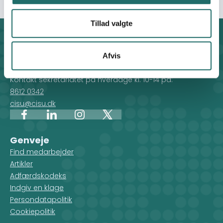
Tillad valgte
Kontakt
CISU - Civilsamfund i Udvikling
Afvis
Klosterport 4x, 8000 Aarhus
Kontakt sekretariatet på hverdage kl. 10-14 på:
8612 0342
cisu@cisu.dk
Facebook
LinkedIn
Instagram
X
Genveje
Find medarbejder
Artikler
Adfærdskodeks
Indgiv en klage
Persondatapolitik
Cookiepolitik