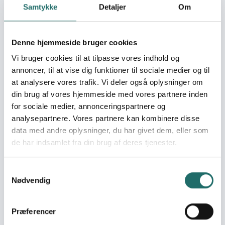
Samtykke
Detaljer
Om
Organisation:
ADDA
Denne hjemmeside bruger cookies
Pulje:
Oplysningspuljen
Vi bruger cookies til at tilpasse vores indhold og
annoncer, til at vise dig funktioner til sociale medier og til
Indsatsområde:
Oplysningsaktivitet
at analysere vores trafik. Vi deler også oplysninger om
din brug af vores hjemmeside med vores partnere inden
for sociale medier, annonceringspartnere og
Indsatser foregår i:
Denmark
analysepartnere. Vores partnere kan kombinere disse
data med andre oplysninger, du har givet dem, eller som
Resume
de har indsamlet fra din brug af deres tjenester.
Afslutning på kampagnedagen til Verdens Bedste
Nyheder med stand-up med komikeren Sebastian
Samtykkevalg
Dorset, der til lejligheden har produceret materiale om
Nødvendig
landbrugsudvikling og ADDA
Præferencer