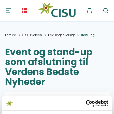
Kurv
Søg
Forside
CISU i verden
Bevillingsoversigt
Bevilling
Event og stand-up
som afslutning til
Verdens Bedste
Nyheder
Projektperiode:
06.05.2013 - 31.12.2013
Beviliget beløb:
16.000,- DKK