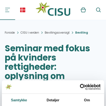
Kurv
Søg
Forside
CISU i verden
Bevillingsoversigt
Bevilling
Seminar med fokus
på kvinders
rettigheder:
oplysning om
omskæring
Samtykke
Detaljer
Om
Projektperiode:
01.06.2010 - 31.12.2010