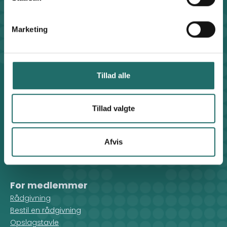
Klosterport 4x, 8000 Aarhus
Kontakt sekretariatet på hverdage kl. 10-14 på:
Marketing
8612 0342
cisu@cisu.dk
Facebook
LinkedIn
Instagram
X
Tillad alle
Genveje
Find medarbejder
Tillad valgte
Artikler
Adfærdskodeks
Indgiv en klage
Afvis
Persondatapolitik
Cookiepolitik
For medlemmer
Rådgivning
Bestil en rådgivning
Opslagstavle