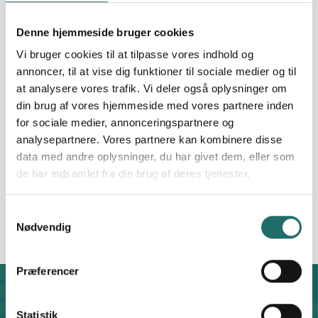
Beviliget beløb:
25.000,- DKK
Denne hjemmeside bruger cookies
Vi bruger cookies til at tilpasse vores indhold og
Organisation:
Somaliland
annoncer, til at vise dig funktioner til sociale medier og til
Kvindeforening
at analysere vores trafik. Vi deler også oplysninger om
din brug af vores hjemmeside med vores partnere inden
Pulje:
Oplysningspuljen
for sociale medier, annonceringspartnere og
analysepartnere. Vores partnere kan kombinere disse
data med andre oplysninger, du har givet dem, eller som
Indsatsområde:
Oplysningsaktivitet
de har indsamlet fra din brug af deres tjenester.
Indsatser foregår i:
Denmark
Samtykkevalg
Nødvendig
Præferencer
Kontakt
Statistik
CISU - Civilsamfund i Udvikling