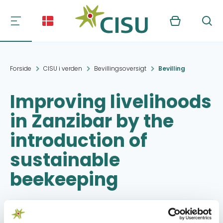
Kurv
Søg
Forside
CISU i verden
Bevillingsoversigt
Bevilling
Improving livelihoods
in Zanzibar by the
introduction of
sustainable
beekeeping
Projektperiode:
01.02.2010 - 31.03.2010