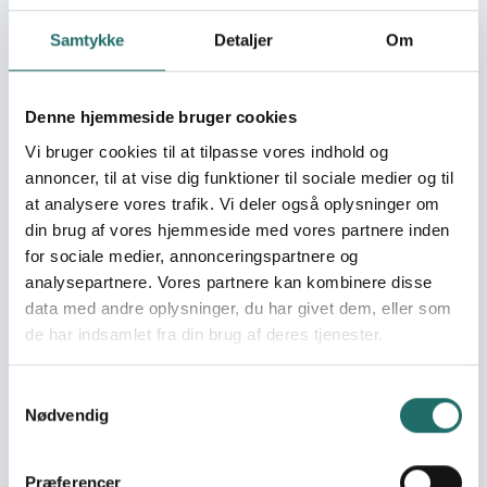
Beviliget beløb:
64.841,- DKK
Samtykke
Detaljer
Om
Organisation:
DANTAN
Denne hjemmeside bruger cookies
Vi bruger cookies til at tilpasse vores indhold og
Partnere:
Zanzibar Livestock
annoncer, til at vise dig funktioner til sociale medier og til
Welfare and
at analysere vores trafik. Vi deler også oplysninger om
Development
din brug af vores hjemmeside med vores partnere inden
Association (ZALWEDA)
for sociale medier, annonceringspartnere og
analysepartnere. Vores partnere kan kombinere disse
Pulje:
Civilsamfundspuljen
data med andre oplysninger, du har givet dem, eller som
de har indsamlet fra din brug af deres tjenester.
Indsatsområde:
Afsluttende
projektformulering
Samtykkevalg
Nødvendig
Indsatser foregår i:
Tanzania
Præferencer