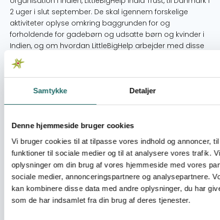
organisation i Indien, LittleBigHelp India Trust, til Danmark i
2 uger i slut september. De skal igennem forskelige
aktiviteter oplyse omkring baggrunden for og
forholdende for gadebørn og udsatte børn og kvinder i
Indien, og om hvordan LittleBigHelp arbejder med disse
problemstillinger. Formålet med aktiviteterne er også at
nuancere målgruppens verdenssyn, nedbryde
fordomme, og motivere til stillingtagen og engagement i
forhold til globale samt nationale udfordringer.
Samtykke
Detaljer
Aktiviteterne består af at: Rejse på foredragsturné i
Danmark til diverse højskoler, gymnasium og folkeskoler,
hvor de skal fortælle om Indien, og hvordan LittleBigHelp
Denne hjemmeside bruger cookies
arbejder med diverse problemstillinger, og igennem
Vi bruger cookies til at tilpasse vores indhold og annoncer, til
forskellige aktiviteter udfordrer eleverne til stillingtagen i
funktioner til sociale medier og til at analysere vores trafik. 
forhold til globale udfordringer, men også
oplysninger om din brug af vores hjemmeside med vores part
hverdagsudfordringer i deres eget liv herhjemme i
sociale medier, annonceringspartnere og analysepartnere. V
Danmark. Her er målgruppen (eleverne) udover
kan kombinere disse data med andre oplysninger, du har give
foreningens sædvanlige kreds af medlemmer og
som de har indsamlet fra din brug af deres tjenester.
støttepersoner. Deltage aktivt i vores årlig
Velgørenhedsgalla, hvor de fra scenen oplyser de ca.