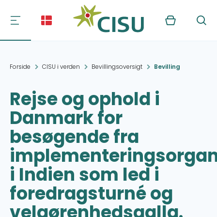
Kurv
Søg
Forside
CISU i verden
Bevillingsoversigt
Bevilling
Rejse og ophold i
Danmark for
besøgende fra
implementeringsorgan
i Indien som led i
foredragsturné og
velgørenhedsgalla.