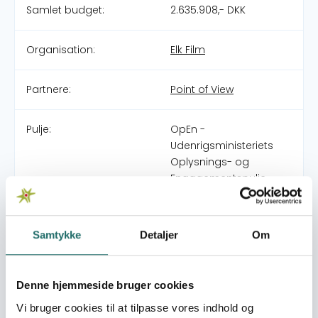
Samlet budget:
2.635.908,- DKK
Organisation:
Elk Film
Partnere:
Point of View
Pulje:
OpEn -
Udenrigsministeriets
Oplysnings- og
Engagementspulje
Indsatsområde:
OpEn
Samtykke
Detaljer
Om
World goals:
Mål 1: Afskaf fattigdom
Mål 4:
Denne hjemmeside bruger cookies
Kvalitetsuddannelse
Mål 5: Ligestilling
Vi bruger cookies til at tilpasse vores indhold og