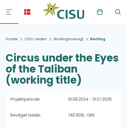
Kurv
Søg
Forside
CISU i verden
Bevillingsoversigt
Bevilling
Circus under the Eyes
of the Taliban
(working title)
Projektperiode:
01.08.2024 - 31.07.2026
Beviliget beløb:
740.908,- DKK