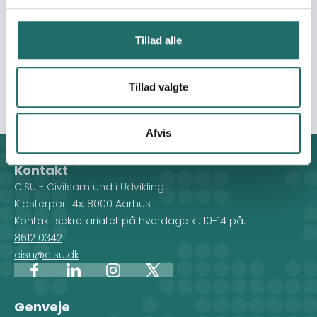
meget anderledes fremtid dem hver især når de træder
ind i de voksnes rækker. Projektet tager fat på børne- og
ungdomsliv i Afghanistan og berører højaktuelle temaer
Tillad alle
såsom frihed, køn og barndom og fortælles i øjenhøjde
med de unge hovedkarakterer til et alderssvarende
publikum.
Tillad valgte
Afvis
Kontakt
CISU - Civilsamfund i Udvikling
Klosterport 4x, 8000 Aarhus
Kontakt sekretariatet på hverdage kl. 10-14 på:
8612 0342
cisu@cisu.dk
Facebook
LinkedIn
Instagram
X
Genveje