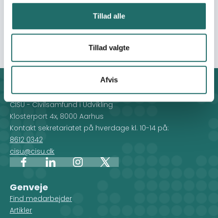
har etableret syværksted, computercafé og klargjort til
Tillad alle
substistens landbrug med mulighed for at kunstvande.
Disse skal danne grundlag for projektet.
Tillad valgte
Afvis
Kontakt
CISU - Civilsamfund i Udvikling
Klosterport 4x, 8000 Aarhus
Kontakt sekretariatet på hverdage kl. 10-14 på:
8612 0342
cisu@cisu.dk
Facebook
LinkedIn
Instagram
X
Genveje
Find medarbejder
Artikler