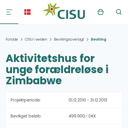
Kurv
Søg
Forside
CISU i verden
Bevillingsoversigt
Bevilling
Aktivitetshus for
unge forældreløse i
Zimbabwe
Projektperiode:
01.12.2010 - 31.12.2013
Beviliget beløb:
499.900,- DKK