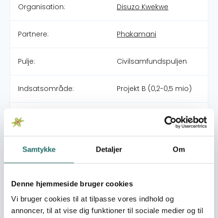
Organisation:
Disuzo Kwekwe
Partnere:
Phakamani
Pulje:
Civilsamfundspuljen
Indsatsområde:
Projekt B (0,2-0,5 mio)
Indsatser foregår i:
Zimbabwe
Overordnede mål
Samtykke
Detaljer
Om
Social indsats for at unge bliver bedre rustet til at se
muligheder for liv og at forebygge udbredelsen af
HIV/AIDS.
Denne hjemmeside bruger cookies
Umiddelbare mål
Vi bruger cookies til at tilpasse vores indhold og
annoncer, til at vise dig funktioner til sociale medier og til
Unge i Kwekwe distrikt får redskaber til at opbygge en