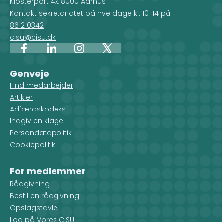
Klosterport 4x, 8000 Aarhus
Kontakt sekretariatet på hverdage kl. 10-14 på:
8612 0342
cisu@cisu.dk
Facebook
LinkedIn
Instagram
X
Genveje
Find medarbejder
Artikler
Adfærdskodeks
Indgiv en klage
Persondatapolitik
Cookiepolitik
For medlemmer
Rådgivning
Bestil en rådgivning
Opslagstavle
Log på Vores CISU