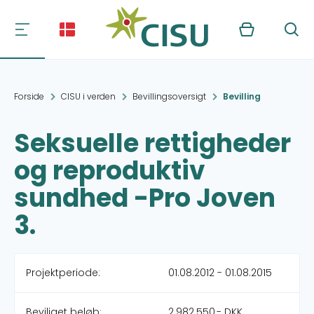
Kurv
Søg
Forside
CISU i verden
Bevillingsoversigt
Bevilling
Seksuelle rettigheder
og reproduktiv
sundhed -Pro Joven
3.
Projektperiode:
01.08.2012 - 01.08.2015
Beviliget beløb:
2.982.550,- DKK