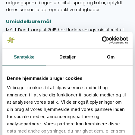
udgangspunkt i egen etnicitet, sprog og kultur, opfyldt
deres seksuelle og reproduktive rettigheder.
Umiddelbare mål
Mål 1: Den 1. august 2015 har Undervisningsministeriet et
styrket erfaringsgrundlag, konkrete redskaber og øget
incitament til at implementere curriculum med
seksualundervisning på landets grundskoler. Mål 2: Den 1.
Samtykke
Detaljer
Om
august 2015 foreligger et af Undervisningsministeriet
anerkendt seksualundervisningsmodul til uddannelse af
lærerstuderende med potentiale for national udbredelse
til landets seminarier. Mål 3: Den 1. august 2015 er
Denne hjemmeside bruger cookies
APPRENDE styrket organisatorisk og som legitim fortaler
Vi bruger cookies til at tilpasse vores indhold og
for seksuelle og reproduktive rettigheder for alle
annoncer, til at vise dig funktioner til sociale medier og til
bolivianere.
at analysere vores trafik. Vi deler også oplysninger om
din brug af vores hjemmeside med vores partnere inden
Målgrupper
for sociale medier, annonceringspartnere og
Projektets målgrupper består af: • 29.251 skoleelever fra
analysepartnere. Vores partnere kan kombinere disse
grundskolen (50% piger og 50% drenge). Flertallet er
data med andre oplysninger, du har givet dem, eller som
enten Aymara- eller Quechuatalende. • 177 ledere på