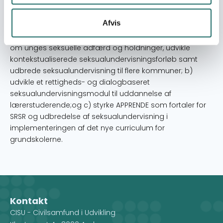
indsats, men mangler den nødvendige faglige og
metodiske viden for at kunne adressere udfordringen
Afvis
effektivt. Med udgangspunkt i erfaringerne fra Pro Joven 1
og 2 vil denne fase: a) kvalificere den eksisterende viden
om unges seksuelle adfærd og holdninger, udvikle
kontekstualiserede seksualundervisningsforløb samt
udbrede seksualundervisning til flere kommuner; b)
udvikle et rettigheds- og dialogbaseret
seksualundervisningsmodul til uddannelse af
lærerstuderende;og c) styrke APPRENDE som fortaler for
SRSR og udbredelse af seksualundervisning i
implementeringen af det nye curriculum for
grundskolerne.
Kontakt
CISU - Civilsamfund i Udvikling