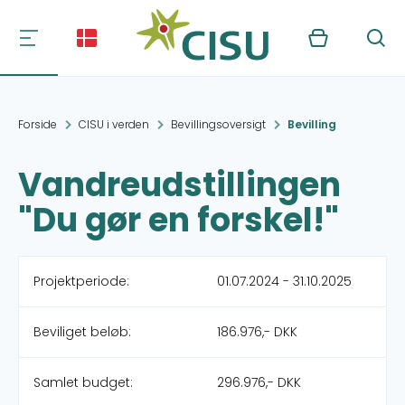
Kurv
Søg
Forside
CISU i verden
Bevillingsoversigt
Bevilling
Vandreudstillingen
"Du gør en forskel!"
Projektperiode:
01.07.2024 - 31.10.2025
Beviliget beløb:
186.976,- DKK
Samlet budget:
296.976,- DKK