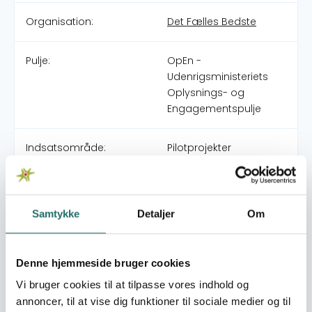
Organisation:
Det Fælles Bedste
Pulje:
OpEn -
Udenrigsministeriets
Oplysnings- og
Engagementspulje
Indsatsområde:
Pilotprojekter
World goals:
Mål 7: Bæredygtig
energi
Samtykke
Detaljer
Om
Mål 11: Bæredygtige
byer og lokalsamfund
Mål 12: Ansvarligt
Denne hjemmeside bruger cookies
forbrug og produktion
Mål 13: Klimaindsats
Vi bruger cookies til at tilpasse vores indhold og
annoncer, til at vise dig funktioner til sociale medier og til