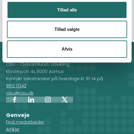
både indendørs og udendørs brug og kan tilpasses
Tillad alle
forskellige events såsom festivaler og klimafolkemøder.
Den tilbydes til alle interesserede.
Tillad valgte
Afvis
Kontakt
CISU - Civilsamfund i Udvikling
Klosterport 4x, 8000 Aarhus
Kontakt sekretariatet på hverdage kl. 10-14 på:
8612 0342
cisu@cisu.dk
Facebook
LinkedIn
Instagram
X
Genveje
Find medarbejder
Artikler