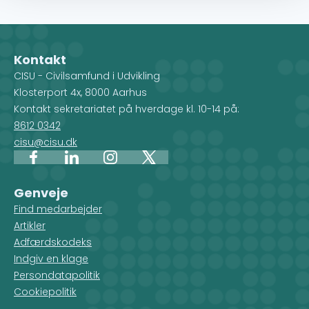
Kontakt
CISU - Civilsamfund i Udvikling
Klosterport 4x, 8000 Aarhus
Kontakt sekretariatet på hverdage kl. 10-14 på:
8612 0342
cisu@cisu.dk
Facebook
LinkedIn
Instagram
X
Genveje
Find medarbejder
Artikler
Adfærdskodeks
Indgiv en klage
Persondatapolitik
Cookiepolitik