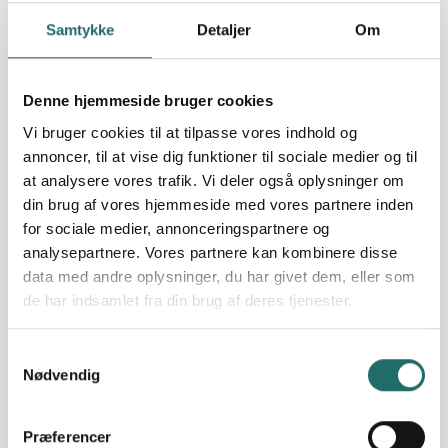
Samtykke
Detaljer
Om
Indsatsområde:
Naboskab -
Udviklingsindsatser
Denne hjemmeside bruger cookies
World goals:
Mål 3: Sundhed og
Vi bruger cookies til at tilpasse vores indhold og
trivsel
annoncer, til at vise dig funktioner til sociale medier og til
Mål 4:
at analysere vores trafik. Vi deler også oplysninger om
Kvalitetsuddannelse
din brug af vores hjemmeside med vores partnere inden
Mål 8: Anstændige jobs
for sociale medier, annonceringspartnere og
og økonomisk vækst
analysepartnere. Vores partnere kan kombinere disse
Mål 10: Mindre ulighed
data med andre oplysninger, du har givet dem, eller som
Mål 16: Fred,
retfærdighed og
de har indsamlet fra din brug af deres tjenester.
stærke institutioner
Samtykkevalg
Nødvendig
Indsatser foregår i:
Ukraine
Præferencer
Resume