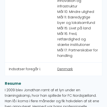
innovation og
infrastruktur
Mål 10: Mindre ulighed
Mål 11: Bæredygtige
byer og lokalsamfund
Mål 15: Livet på land
Mål 16: Fred,
retfærdighed og
stærke institutioner
Mål 17: Partnerskaber for
handling
Indsatser foregår i:
Denmark
Resume
I 2009 blev Jonathan ramt af et lyn under en
træningskamp, hvor han spillede for FC Nordsjælland.
Han lå i koma i flere måneder og fik halvdelen af sit ene
ben amputeret. Hermed var hans professionelle