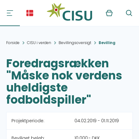
Kurv
Søg
Forside
CISU i verden
Bevillingsoversigt
Bevilling
Foredragsrækken
"Måske nok verdens
uheldigste
fodboldspiller"
Projektperiode:
04.02.2019 - 01.11.2019
Beviliget beløb:
10.000,- DKK