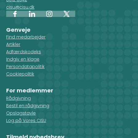
cisu@cisu.dk
Facebook
LinkedIn
Instagram
X
Genveje
Find medarbejder
Artikler
Adfærdskodeks
Indgiv en klage
Persondatapolitik
Cookiepolitik
For medlemmer
Rådgivning
Bestil en rådgivning
Opslagstavle
Log på Vores CISU
Tilmeld nyhedsbrev