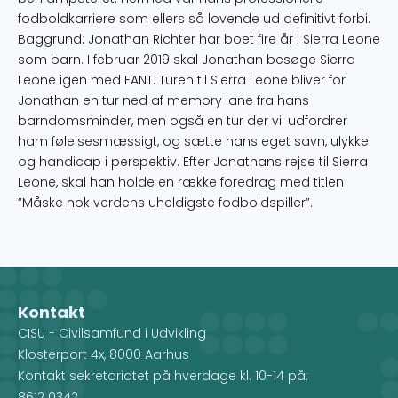
fodboldkarriere som ellers så lovende ud definitivt forbi.
Baggrund: Jonathan Richter har boet fire år i Sierra Leone
som barn. I februar 2019 skal Jonathan besøge Sierra
Leone igen med FANT. Turen til Sierra Leone bliver for
Jonathan en tur ned af memory lane fra hans
barndomsminder, men også en tur der vil udfordrer
ham følelsesmæssigt, og sætte hans eget savn, ulykke
og handicap i perspektiv. Efter Jonathans rejse til Sierra
Leone, skal han holde en række foredrag med titlen
”Måske nok verdens uheldigste fodboldspiller”.
Kontakt
CISU - Civilsamfund i Udvikling
Klosterport 4x, 8000 Aarhus
Kontakt sekretariatet på hverdage kl. 10-14 på:
8612 0342