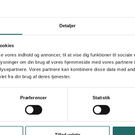
ål 6: Rent vand og sanitet
 Projekter
Detaljer
ål 7: Bæredygtig energi
 Projekter
ål 8: Anstændige jobs og økonomisk vækst
ookies
 Projekter
se vores indhold og annoncer, til at vise dig funktioner til sociale
ål 9: Industri, innovation og infrastruktur
oplysninger om din brug af vores hjemmeside med vores partnere i
 Projekter
ysepartnere. Vores partnere kan kombinere disse data med andr
et fra din brug af deres tjenester.
ål 10: Mindre ulighed
 Projekter
ål 11: Bæredygtige byer og lokalsamfund
Præferencer
Statistik
 Projekter
ål 12: Ansvarligt forbrug og produktion
0 Projekter
ål 13: Klimaindsats
Tillad valgte