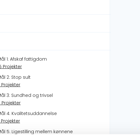
ål 1: Afskaf fattigdom
5 Projekter
ål 2: Stop sult
 Projekter
ål 3: Sundhed og trivsel
 Projekter
ål 4: Kvalitetsuddannelse
 Projekter
ål 5: Ligestilling mellem kønnene
 Projekter