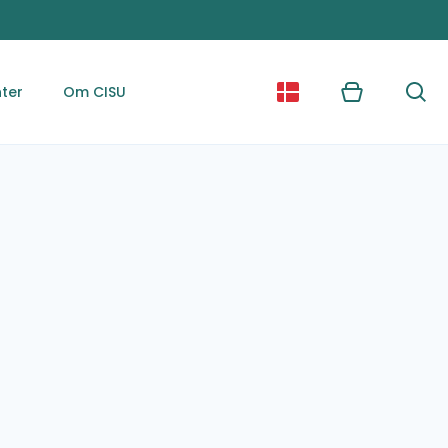
ter
Om CISU
Kurv
Søg