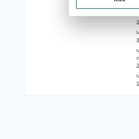
1
M
3
M
1
M
i
2
M
1