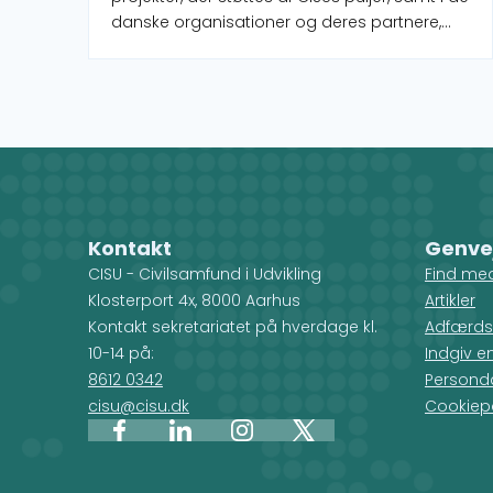
danske organisationer og deres partnere,
som administrerer projekterne. Når du
vælger et land på kortet, får du et overblik
over de forskellige projekter, men du ser
også, hvilke CISU-medlemsorganisationer,
der arbejder i det pågældende land.
Kontakt
Genve
CISU - Civilsamfund i Udvikling
Find me
Klosterport 4x, 8000 Aarhus
Artikler
Kontakt sekretariatet på hverdage kl.
Adfærds
10-14 på:
Indgiv e
8612 0342
Personda
cisu@cisu.dk
Cookiepo
Facebook
LinkedIn
Instagram
X