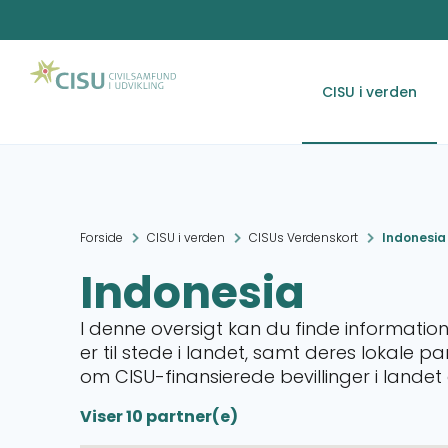
CISU i verden
Forside
CISU i verden
CISUs Verdenskort
Indonesia
Indonesia
I denne oversigt kan du finde informati
er til stede i landet, samt deres lokale p
om CISU-finansierede bevillinger i land
Viser 10 partner(e)