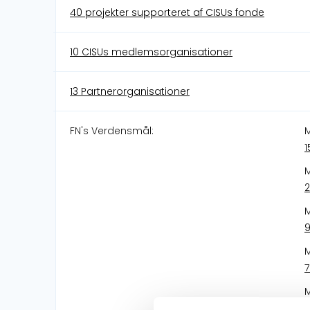
40 projekter supporteret af CISUs fonde
10 CISUs medlemsorganisationer
13 Partnerorganisationer
FN's Verdensmål:
M
1
M
2
M
9
M
7
M
3