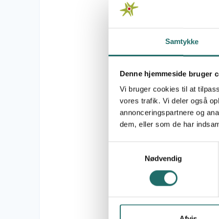
M
3
Samtykke
M
1
M
Denne hjemmeside bruger c
6
Vi bruger cookies til at tilpas
M
vores trafik. Vi deler også 
1
annonceringspartnere og anal
dem, eller som de har indsaml
M
7
Samtykkevalg
M
Nødvendig
5
M
1
M
Afvis