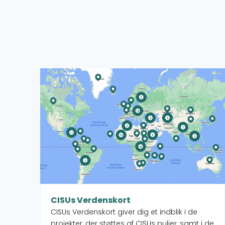
Læs mere om CISUs Verdenskort
CISUs Verdenskort
CISUs Verdenskort giver dig et indblik i de
projekter, der støttes af CISUs puljer, samt i de