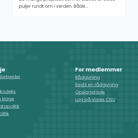
puljer rundt om i verden. Både
igangværende og afsluttede. Der kan
desuden filtreres på både indsatstyper,
lande, verdensmål.
je
For medlemmer
darbejder
Rådgivning
Bestil en rådgivning
kodeks
Opslagstavle
n klage
Log på Vores CISU
tapolitik
litik