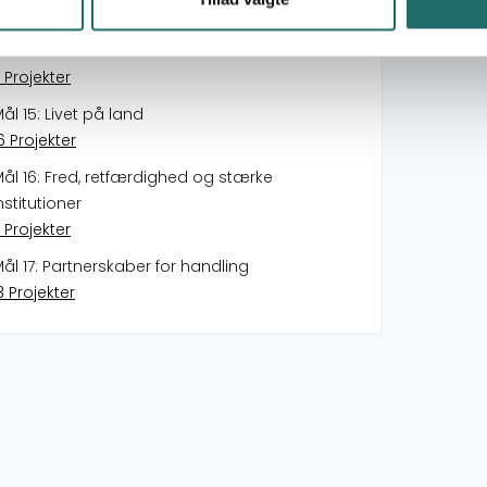
9 Projekter
ål 14: Livet i havet
 Projekter
ål 15: Livet på land
6 Projekter
ål 16: Fred, retfærdighed og stærke
nstitutioner
 Projekter
ål 17: Partnerskaber for handling
3 Projekter