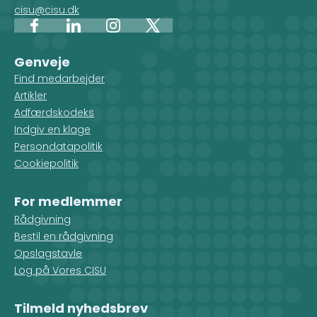
cisu@cisu.dk
Facebook
LinkedIn
Instagram
X
Genveje
Find medarbejder
Artikler
Adfærdskodeks
Indgiv en klage
Persondatapolitik
Cookiepolitik
For medlemmer
Rådgivning
Bestil en rådgivning
Opslagstavle
Log på Vores CISU
Tilmeld nyhedsbrev