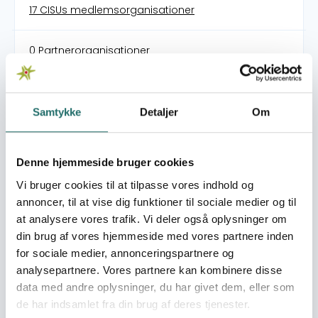
17 CISUs medlemsorganisationer
0 Partnerorganisationer
FN's Verdensmål:
Mål 1: Afskaf fattigdom
2 Projekter
Samtykke
Detaljer
Om
Mål 2: Stop sult
1 Projekter
Denne hjemmeside bruger cookies
Mål 4:
Vi bruger cookies til at tilpasse vores indhold og
Kvalitetsuddannelse
annoncer, til at vise dig funktioner til sociale medier og til
1 Projekter
at analysere vores trafik. Vi deler også oplysninger om
Mål 5: Ligestilling mellem
din brug af vores hjemmeside med vores partnere inden
kønnene
for sociale medier, annonceringspartnere og
2 Projekter
analysepartnere. Vores partnere kan kombinere disse
data med andre oplysninger, du har givet dem, eller som
Mål 10: Mindre ulighed
de har indsamlet fra din brug af deres tjenester.
1 Projekter