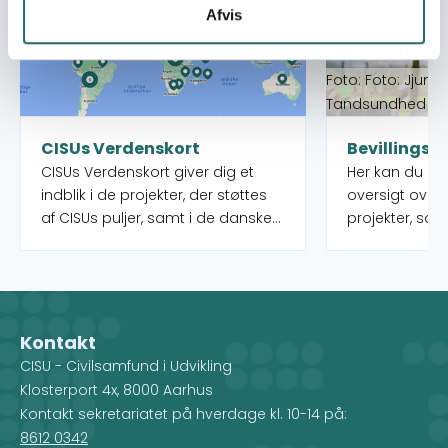
Afvis
Foto: Foto: Jjumb
Tandsundhed Ud
CISUs Verdenskort
Bevillingso
CISUs Verdenskort giver dig et
Her kan du s
indblik i de projekter, der støttes
oversigt over
af CISUs puljer, samt i de danske
projekter, som
organisationer og deres partnere,
puljer rundt o
som administrerer projekterne.
igangværende 
Når du vælger et land på kortet,
kan desuden f
får du et overblik over de
indsatstyper,
forskellige projekter, men du ser
Kontakt
også, hvilke CISU-
CISU - Civilsamfund i Udvikling
medlemsorganisationer, der
Klosterport 4x, 8000 Aarhus
arbejder i det pågældende land.
Kontakt sekretariatet på hverdage kl. 10-14 på:
8612 0342