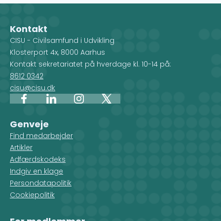
Når du vælger et land på kortet,
kan desuden f
får du et overblik over de
indsatstyper,
forskellige projekter, men du ser
Kontakt
også, hvilke CISU-
CISU - Civilsamfund i Udvikling
medlemsorganisationer, der
Klosterport 4x, 8000 Aarhus
arbejder i det pågældende land.
Kontakt sekretariatet på hverdage kl. 10-14 på:
8612 0342
cisu@cisu.dk
Facebook
LinkedIn
Instagram
X
Genveje
Find medarbejder
Artikler
Adfærdskodeks
Indgiv en klage
Persondatapolitik
Cookiepolitik