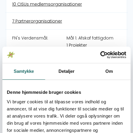
10 CISUs medlemsorganisationer
7 Partnerorganisationer
FN's Verdensmål:
Mål 1: Afskaf fattigdom
1 Projekter
Mål 3: Sundhed og trivsel
2 Projekter
Samtykke
Detaljer
Om
Mål 4:
Kvalitetsuddannelse
4 Projekter
Denne hjemmeside bruger cookies
Mål 5: Ligestilling mellem
Vi bruger cookies til at tilpasse vores indhold og
kønnene
annoncer, til at vise dig funktioner til sociale medier og til
10 Projekter
at analysere vores trafik. Vi deler også oplysninger om
Mål 8: Anstændige jobs
din brug af vores hjemmeside med vores partnere inden
og økonomisk vækst
for sociale medier, annonceringspartnere og