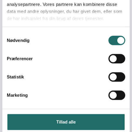
2 Projekter
analysepartnere. Vores partnere kan kombinere disse
data med andre oplysninger, du har givet dem, eller som
Mål 10: Mindre ulighed
de har indsamlet fra din brug af deres tjenester.
5 Projekter
Mål 12: Ansvarligt forbrug
Samtykkevalg
og produktion
Nødvendig
1 Projekter
Mål 13: Klimaindsats
Præferencer
1 Projekter
Mål 16: Fred, retfærdighed
Statistik
og stærke institutioner
10 Projekter
Mål 17: Partnerskaber for
Marketing
handling
8 Projekter
Tillad alle