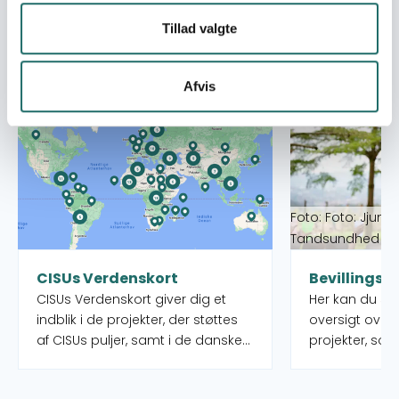
Tillad valgte
Se også
Afvis
Læs mere om CISUs Verdenskort
Læs mere om Bev
Foto: Foto: Jjumb
Tandsundhed Ud
CISUs Verdenskort
Bevillingso
CISUs Verdenskort giver dig et
Her kan du s
indblik i de projekter, der støttes
oversigt over
af CISUs puljer, samt i de danske
projekter, som
organisationer og deres partnere,
puljer rundt o
som administrerer projekterne.
igangværende 