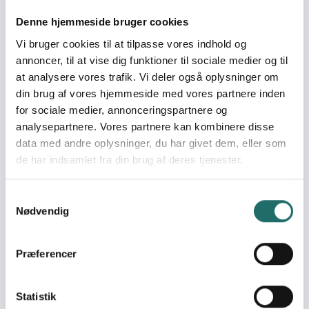
Mål 6: Rent vand og
Denne hjemmeside bruger cookies
sanitet
Vi bruger cookies til at tilpasse vores indhold og
3 Projekter
annoncer, til at vise dig funktioner til sociale medier og til
Mål 7: Bæredygtig energi
at analysere vores trafik. Vi deler også oplysninger om
2 Projekter
din brug af vores hjemmeside med vores partnere inden
Mål 8: Anstændige jobs
for sociale medier, annonceringspartnere og
og økonomisk vækst
analysepartnere. Vores partnere kan kombinere disse
2 Projekter
data med andre oplysninger, du har givet dem, eller som
de har indsamlet fra din brug af deres tjenester.
Mål 10: Mindre ulighed
4 Projekter
Samtykkevalg
Mål 11: Bæredygtige byer
Nødvendig
og lokalsamfund
1 Projekter
Præferencer
Mål 12: Ansvarligt forbrug
og produktion
1 Projekter
Statistik