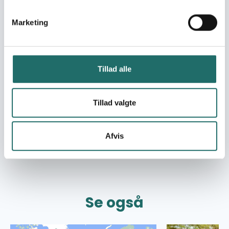
Mål 13: Klimaindsats
3 Projekter
Marketing
Mål 15: Livet på land
1 Projekter
Mål 16: Fred, retfærdighed
Tillad alle
og stærke institutioner
8 Projekter
Tillad valgte
Mål 17: Partnerskaber for
handling
6 Projekter
Afvis
Se også