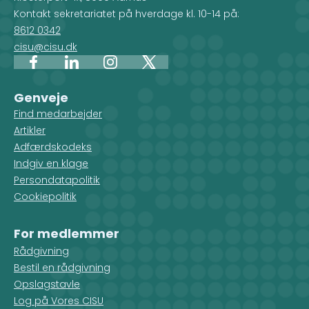
arbejder i det pågældende land.
Kontakt sekretariatet på hverdage kl. 10-14 på:
8612 0342
cisu@cisu.dk
Facebook
LinkedIn
Instagram
X
Genveje
Find medarbejder
Artikler
Adfærdskodeks
Indgiv en klage
Persondatapolitik
Cookiepolitik
For medlemmer
Rådgivning
Bestil en rådgivning
Opslagstavle
Log på Vores CISU