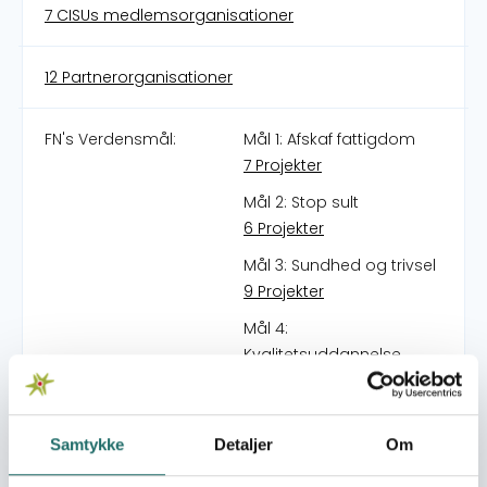
7 CISUs medlemsorganisationer
12 Partnerorganisationer
FN's Verdensmål:
Mål 1: Afskaf fattigdom
7 Projekter
Mål 2: Stop sult
6 Projekter
Mål 3: Sundhed og trivsel
9 Projekter
Mål 4:
Kvalitetsuddannelse
6 Projekter
Mål 5: Ligestilling mellem
kønnene
Samtykke
Detaljer
Om
3 Projekter