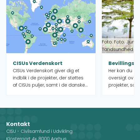
Læs mere om CISUs Verdenskort
Læs mere om Bev
Foto: Foto: Jjumb
Tandsundhed Ud
CISUs Verdenskort
Bevillingso
CISUs Verdenskort giver dig et
Her kan du s
indblik i de projekter, der støttes
oversigt over
af CISUs puljer, samt i de danske
projekter, som
organisationer og deres partnere,
puljer rundt o
som administrerer projekterne.
igangværende 
Når du vælger et land på kortet,
kan desuden f
får du et overblik over de
indsatstyper,
forskellige projekter, men du ser
Kontakt
også, hvilke CISU-
CISU - Civilsamfund i Udvikling
medlemsorganisationer, der
Klosterport 4x, 8000 Aarhus