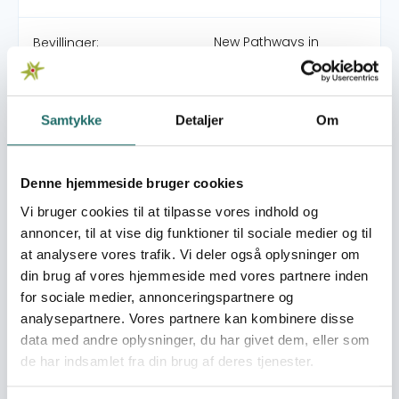
New Pathways in
Bevillinger:
Ukraine: Popular
education, local
democracy and
Samtykke
Detaljer
Om
Human Rights
Power of synergy:
raising commitment
Denne hjemmeside bruger cookies
and engaging citizens
in making decisions.
Vi bruger cookies til at tilpasse vores indhold og
Ukrainian-Danish
annoncer, til at vise dig funktioner til sociale medier og til
Student Conference on
at analysere vores trafik. Vi deler også oplysninger om
Democracy, Human
din brug af vores hjemmeside med vores partnere inden
Rights and Diversity
for sociale medier, annonceringspartnere og
Building Civic Society
analysepartnere. Vores partnere kan kombinere disse
Based Alternative
data med andre oplysninger, du har givet dem, eller som
University in Belarus:
de har indsamlet fra din brug af deres tjenester.
Learning about the
Experience of the