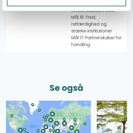
Mål 4:
FN's Verdensmål:
Kvalitetsuddannelse
Mål 16: Fred,
retfærdighed og
stærke institutioner
Mål 17: Partnerskaber for
handling
Se også
Læs mere om CISUs Verdenskort
Læs mere om Bev