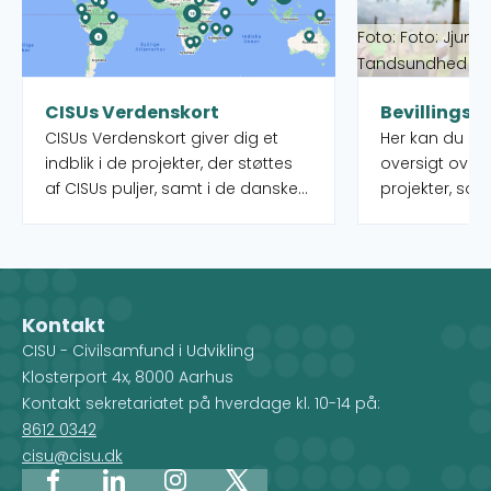
Foto: Foto: Jjumb
Tandsundhed Ud
CISUs Verdenskort
Bevillingso
CISUs Verdenskort giver dig et
Her kan du s
indblik i de projekter, der støttes
oversigt over
af CISUs puljer, samt i de danske
projekter, som
organisationer og deres partnere,
puljer rundt o
som administrerer projekterne.
igangværende 
Når du vælger et land på kortet,
kan desuden f
får du et overblik over de
indsatstyper,
forskellige projekter, men du ser
Kontakt
også, hvilke CISU-
CISU - Civilsamfund i Udvikling
medlemsorganisationer, der
Klosterport 4x, 8000 Aarhus
arbejder i det pågældende land.
Kontakt sekretariatet på hverdage kl. 10-14 på:
8612 0342
cisu@cisu.dk