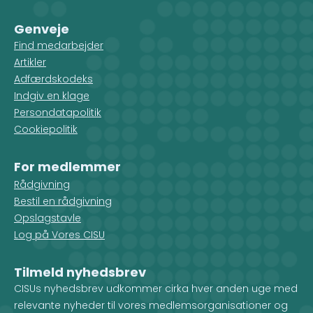
Facebook
LinkedIn
Instagram
X
Genveje
Find medarbejder
Artikler
Adfærdskodeks
Indgiv en klage
Persondatapolitik
Cookiepolitik
For medlemmer
Rådgivning
Bestil en rådgivning
Opslagstavle
Log på Vores CISU
Tilmeld nyhedsbrev
CISUs nyhedsbrev udkommer cirka hver anden uge med
relevante nyheder til vores medlemsorganisationer og