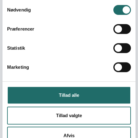
Universities of Denmark
Samtykkevalg
Nødvendig
Verdensmålsworkshop
på efterskoler
Artikler og billeder fra
Præferencer
flygtningekrisen i
Bosnien
Vidnesbyrd fra Ukraine
Statistik
HEGNET: Et liv på flugt
Human Rights
Marketing
Education for Schools
in the Luhansk Region
(Ukraine)
Introducing Probation
Tillad alle
service in Ukraine
Strengthening the
Capacity of Frontline
Tillad valgte
and Relocated Schools
in Ukraine
Afvis