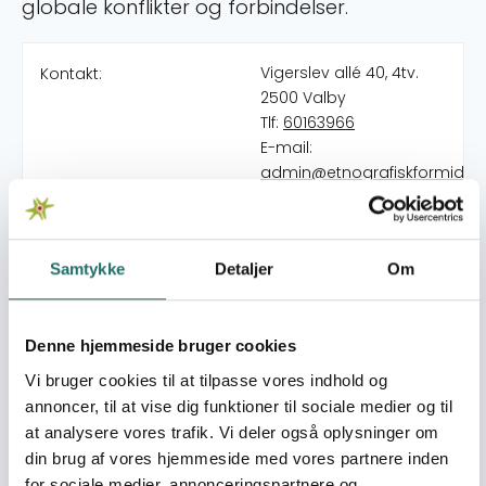
globale konflikter og forbindelser.
Vigerslev allé 40, 4tv.
Kontakt:
2500 Valby
Tlf:
60163966
E-mail:
admin@etnografiskformidlin
Web:
http://etnografiskformidling.
Samtykke
Detaljer
Om
Afghanistan
Indsatser foregår i:
Colombia
Ghana
Denne hjemmeside bruger cookies
Great Britain
Vi bruger cookies til at tilpasse vores indhold og
Morocco
annoncer, til at vise dig funktioner til sociale medier og til
Palestine
at analysere vores trafik. Vi deler også oplysninger om
din brug af vores hjemmeside med vores partnere inden
Konflikten om
Bevillinger:
for sociale medier, annonceringspartnere og