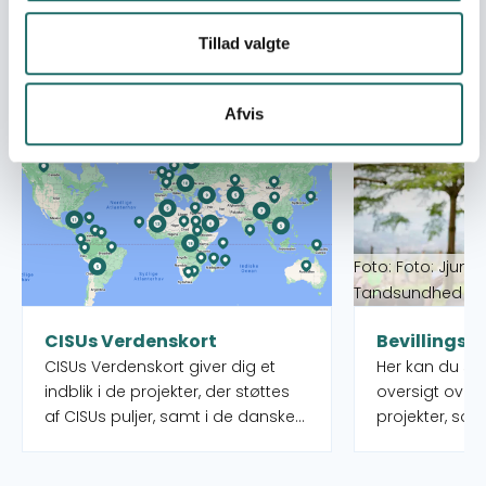
Tillad valgte
Se også
Afvis
Læs mere om CISUs Verdenskort
Læs mere om Bev
Foto: Foto: Jjumb
Tandsundhed Ud
CISUs Verdenskort
Bevillingso
CISUs Verdenskort giver dig et
Her kan du s
indblik i de projekter, der støttes
oversigt over
af CISUs puljer, samt i de danske
projekter, som
organisationer og deres partnere,
puljer rundt o
som administrerer projekterne.
igangværende 