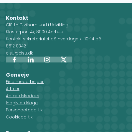
Når du vælger et land på kortet,
kan desuden f
får du et overblik over de
indsatstyper,
forskellige projekter, men du ser
Kontakt
også, hvilke CISU-
CISU - Civilsamfund i Udvikling
medlemsorganisationer, der
Klosterport 4x, 8000 Aarhus
arbejder i det pågældende land.
Kontakt sekretariatet på hverdage kl. 10-14 på:
8612 0342
cisu@cisu.dk
Facebook
LinkedIn
Instagram
X
Genveje
Find medarbejder
Artikler
Adfærdskodeks
Indgiv en klage
Persondatapolitik
Cookiepolitik