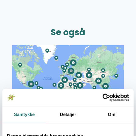
Se også
Læs mere om CISUs Verdenskort
Samtykke
Detaljer
Om
CISUs Verdenskort
CISUs Verdenskort giver dig et indblik i de
Denne hjemmeside bruger cookies