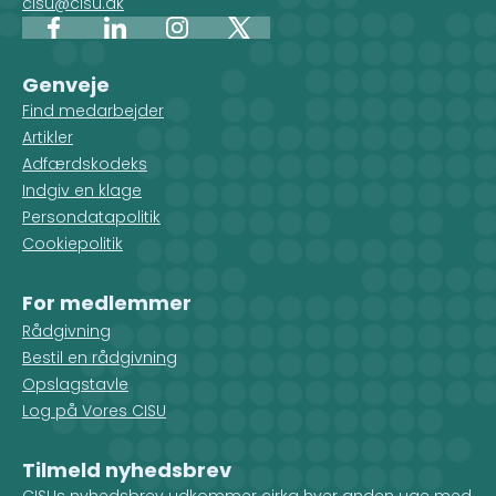
cisu@cisu.dk
Facebook
LinkedIn
Instagram
X
Genveje
Find medarbejder
Artikler
Adfærdskodeks
Indgiv en klage
Persondatapolitik
Cookiepolitik
For medlemmer
Rådgivning
Bestil en rådgivning
Opslagstavle
Log på Vores CISU
Tilmeld nyhedsbrev