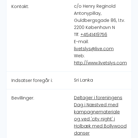
c/o Henry Reginold
Kontakt:
Antonypillay,
Guldbergsgade 86, 1.tv.
2200 København N
Tlf:
+4541419756
E-mail:
livetslys@live.com
Web:
http://www.livetslys.com
Sri Lanka
Indsatser foregår i:
Deltager i foreningens
Bevillinger:
Dag i Næstved med
kampagnemateriale
og ved 'city night' i
Holbæk med Bollywood
danser