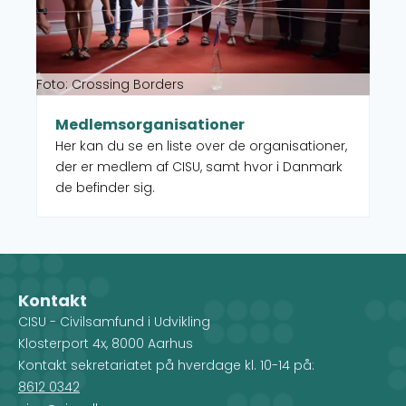
Foto: Crossing Borders
Medlemsorganisationer
Her kan du se en liste over de organisationer,
der er medlem af CISU, samt hvor i Danmark
de befinder sig.
Kontakt
CISU - Civilsamfund i Udvikling
Klosterport 4x, 8000 Aarhus
Kontakt sekretariatet på hverdage kl. 10-14 på:
8612 0342