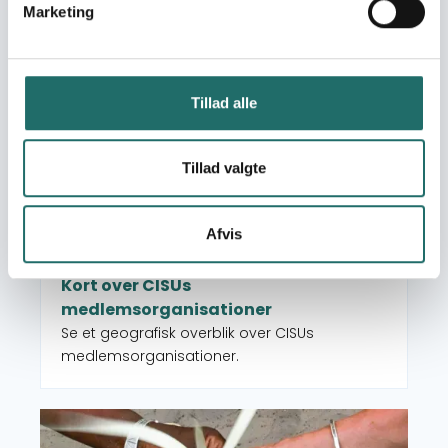
Marketing
desuden filtreres på både indsatstyper,
Læs mere om Kort over CISUs medlemsorganisatione
lande, verdensmål.
Tillad alle
Tillad valgte
Afvis
Foto: Crossing Borders
Kort over CISUs
medlemsorganisationer
Se et geografisk overblik over CISUs
medlemsorganisationer.
Læs mere om Partneroversigt