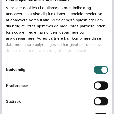
projekter, der støttes af CISUs puljer, samt i de
Vi bruger cookies til at tilpasse vores indhold og
danske organisationer og deres partnere,
som administrerer projekterne. Når du
annoncer, til at vise dig funktioner til sociale medier og til
vælger et land på kortet, får du et overblik
at analysere vores trafik. Vi deler også oplysninger om
Læs mere om Bevillingsoversigt
over de forskellige projekter, men du ser
din brug af vores hjemmeside med vores partnere inden
også, hvilke CISU-medlemsorganisationer,
for sociale medier, annonceringspartnere og
der arbejder i det pågældende land.
analysepartnere. Vores partnere kan kombinere disse
data med andre oplysninger, du har givet dem, eller som
de har indsamlet fra din brug af deres tjenester.
Samtykkevalg
Nødvendig
Foto: Foto: Jjumba Martin, Tandsundhed Uden
Grænser
Præferencer
Bevillingsoversigt
Her kan du se den samlede oversigt over alle
de mange projekter, som er støttet af CISUs
Statistik
puljer rundt om i verden. Både
igangværende og afsluttede. Der kan