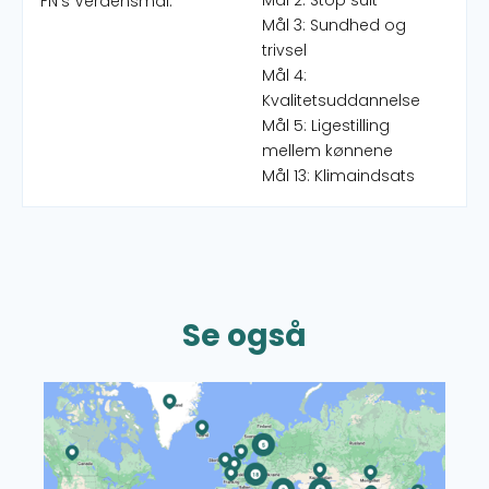
Mål 2: Stop sult
FN's Verdensmål:
Mål 3: Sundhed og
trivsel
Mål 4:
Kvalitetsuddannelse
Mål 5: Ligestilling
mellem kønnene
Mål 13: Klimaindsats
Se også
Læs mere om CISUs Verdenskort