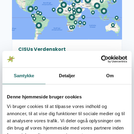
CISUs Verdenskort
CISUs Verdenskort giver dig et indblik i de
projekter, der støttes af CISUs puljer, samt i de
danske organisationer og deres partnere,
Samtykke
Detaljer
Om
som administrerer projekterne. Når du
vælger et land på kortet, får du et overblik
Læs mere om Bevillingsoversigt
over de forskellige projekter, men du ser
Denne hjemmeside bruger cookies
også, hvilke CISU-medlemsorganisationer,
der arbejder i det pågældende land.
Vi bruger cookies til at tilpasse vores indhold og
annoncer, til at vise dig funktioner til sociale medier og til
at analysere vores trafik. Vi deler også oplysninger om
din brug af vores hjemmeside med vores partnere inden