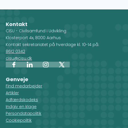
Kontakt
CISU - Civilsamfund i Udvikling
Klosterport 4x, 8000 Aarhus
Kontakt sekretariatet på hverdage kl. 10-14 på:
8612 0342
cisu@cisu.dk
Facebook
LinkedIn
Instagram
X
Genveje
Find medarbejder
Artikler
Adfærdskodeks
Indgiv en klage
Persondatapolitik
Cookiepolitik