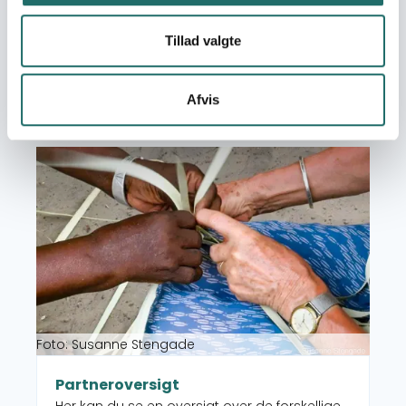
Kort over CISUs
Tillad valgte
medlemsorganisationer
Se et geografisk overblik over CISUs
medlemsorganisationer.
Afvis
Læs mere om Partneroversigt
Foto: Susanne Stengade
Partneroversigt
Her kan du se en oversigt over de forskellige