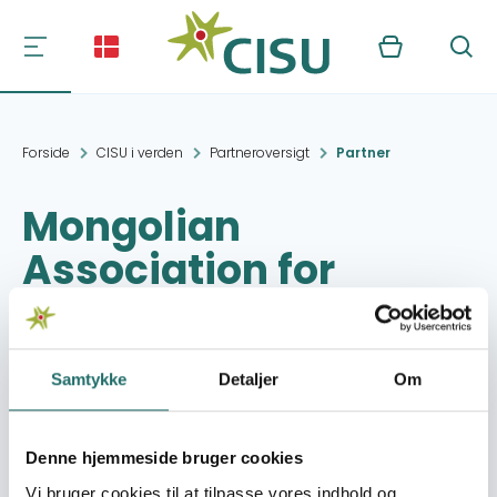
Kurv
Søg
Forside
CISU i verden
Partneroversigt
Partner
Mongolian
Association for
Primary / Secondary
School Development
Samtykke
Detaljer
Om
Kontakt:
Ulaanbaatar
mapssd@msue.edu.mn
Denne hjemmeside bruger cookies
Vi bruger cookies til at tilpasse vores indhold og