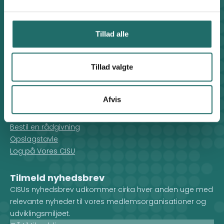
Genveje
Find medarbejder
Artikler
Tillad alle
Adfærdskodeks
Indgiv en klage
Persondatapolitik
Tillad valgte
Cookiepolitik
Afvis
For medlemmer
Rådgivning
Bestil en rådgivning
Opslagstavle
Log på Vores CISU
Tilmeld nyhedsbrev
CISUs nyhedsbrev udkommer cirka hver anden uge med
relevante nyheder til vores medlemsorganisationer og
udviklingsmiljøet.