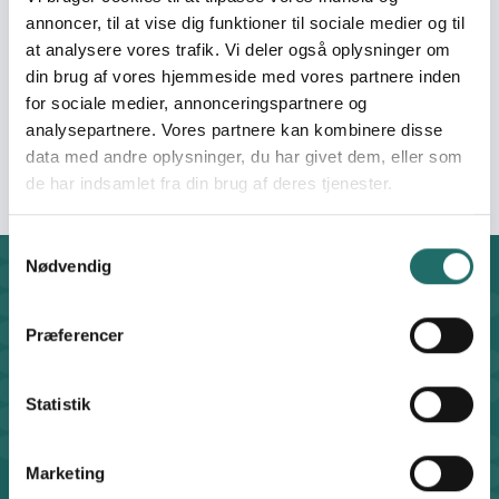
Organisation:
CICED
annoncer, til at vise dig funktioner til sociale medier og til
at analysere vores trafik. Vi deler også oplysninger om
din brug af vores hjemmeside med vores partnere inden
Bevillinger:
Better School Start -
for sociale medier, annonceringspartnere og
Better School Life for
analysepartnere. Vores partnere kan kombinere disse
nomadic children
data med andre oplysninger, du har givet dem, eller som
de har indsamlet fra din brug af deres tjenester.
Samtykkevalg
Nødvendig
Kontakt
CISU - Civilsamfund i Udvikling
Præferencer
Klosterport 4x, 8000 Aarhus
Kontakt sekretariatet på hverdage kl. 10-14 på:
8612 0342
Statistik
cisu@cisu.dk
Facebook
LinkedIn
Instagram
X
Marketing