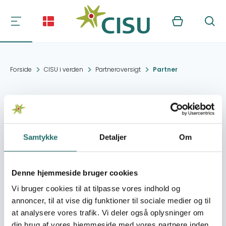
Kurv
Søg
Forside
CISU i verden
Partneroversigt
Partner
HOPE FOR THE ELDERLY
PERSONS
ORGANIZATION
Samtykke
Detaljer
Om
Denne hjemmeside bruger cookies
Kontakt:
#######
#####@#######.###
Vi bruger cookies til at tilpasse vores indhold og
annoncer, til at vise dig funktioner til sociale medier og til
at analysere vores trafik. Vi deler også oplysninger om
Organisation:
Naest Ved Afrika
din brug af vores hjemmeside med vores partnere inden