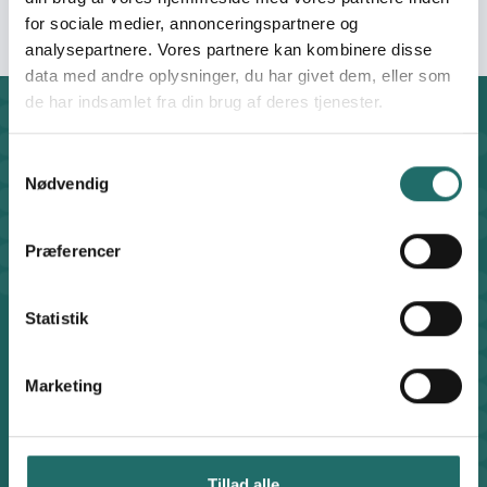
for sociale medier, annonceringspartnere og
analysepartnere. Vores partnere kan kombinere disse
data med andre oplysninger, du har givet dem, eller som
de har indsamlet fra din brug af deres tjenester.
Kontakt
CISU - Civilsamfund i Udvikling
Samtykkevalg
Klosterport 4x, 8000 Aarhus
Nødvendig
Kontakt sekretariatet på hverdage kl. 10-14 på:
8612 0342
Præferencer
cisu@cisu.dk
Facebook
LinkedIn
Instagram
X
Statistik
Genveje
Find medarbejder
Marketing
Artikler
Adfærdskodeks
Indgiv en klage
Persondatapolitik
Tillad alle