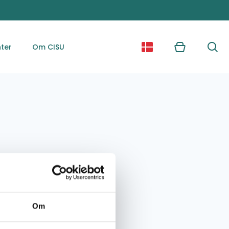
ter
Om CISU
Kurv
Søg
Om