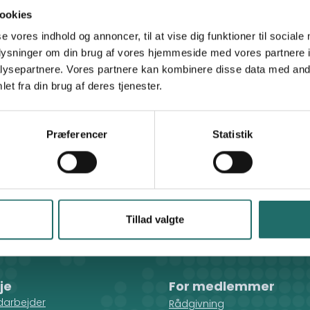
contact@laolalta.md
ookies
http://www.laolalta.md
se vores indhold og annoncer, til at vise dig funktioner til sociale
oplysninger om din brug af vores hjemmeside med vores partnere i
Dansk Kulturinstitut
ysepartnere. Vores partnere kan kombinere disse data med andr
et fra din brug af deres tjenester.
ibutes to: - Community organization and
 Advocacy for underprivileged groups; -
nder equality and non-discrimination; -
Præferencer
Statistik
countability."
Tillad valgte
je
For medlemmer
darbejder
Rådgivning