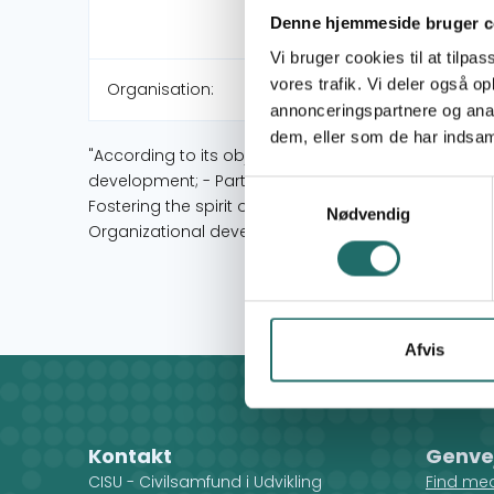
Denne hjemmeside bruger c
Vi bruger cookies til at tilpas
vores trafik. Vi deler også 
Organisation:
annonceringspartnere og anal
dem, eller som de har indsaml
"According to its objectives, the Association contr
development; - Participatory urban development; -
Samtykkevalg
Fostering the spirit of volunteerism; - Promoting ge
Nødvendig
Organizational development; - Inter-institutional ac
Afvis
Kontakt
Genve
CISU - Civilsamfund i Udvikling
Find me