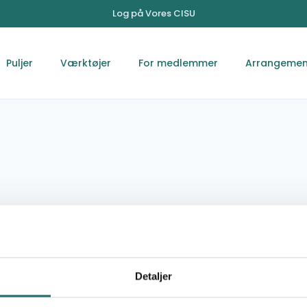
Log på Vores CISU
Puljer
Værktøjer
For medlemmer
Arrangemen
31 August 1989 st, 151
Chisinau
Detaljer
+373 068 373 874