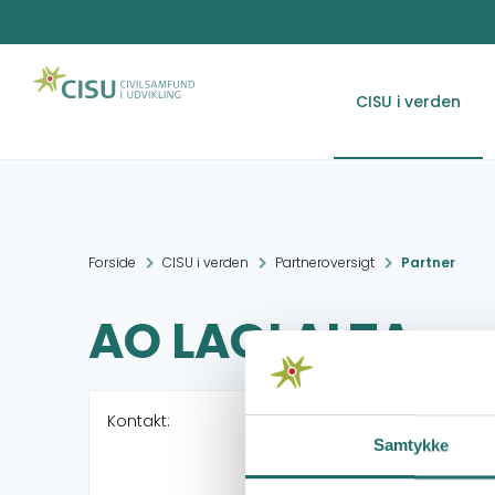
CISU i verden
Forside
CISU i verden
Partneroversigt
Partner
AO LAOLALTA
Kontakt:
Samtykke