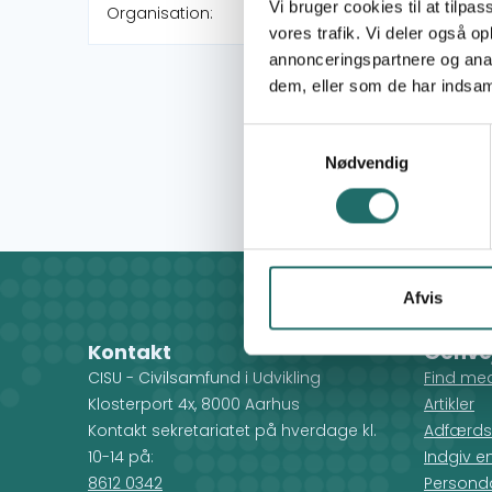
Vi bruger cookies til at tilpas
Organisation:
vores trafik. Vi deler også 
annonceringspartnere og anal
dem, eller som de har indsaml
Samtykkevalg
Nødvendig
Afvis
Kontakt
Genve
CISU - Civilsamfund i Udvikling
Find me
Klosterport 4x, 8000 Aarhus
Artikler
Kontakt sekretariatet på hverdage kl.
Adfærds
10-14 på:
Indgiv e
8612 0342
Personda