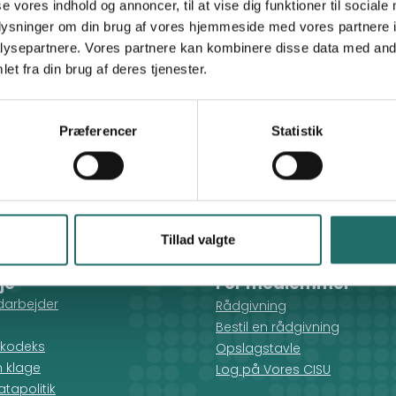
se vores indhold og annoncer, til at vise dig funktioner til sociale
Venskabsforeningen Danmark-Burkina Faso
oplysninger om din brug af vores hjemmeside med vores partnere i
ysepartnere. Vores partnere kan kombinere disse data med andr
et fra din brug af deres tjenester.
Præferencer
Statistik
Tillad valgte
je
For medlemmer
darbejder
Rådgivning
Bestil en rådgivning
kodeks
Opslagstavle
n klage
Log på Vores CISU
tapolitik