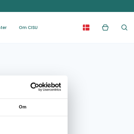
ter
Om CISU
Kurv
Søg
Om