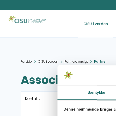
CISU i verden
Forside
CISU i verden
Partneroversigt
Partner
Association TAR
Samtykke
Kontakt:
Denne hjemmeside bruger c