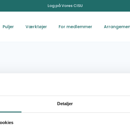
Log på Vores CISU
Puljer
Værktøjer
For medlemmer
Arrangemen
TIT
Detaljer
Dori
associationtartit@gmail.com
ookies