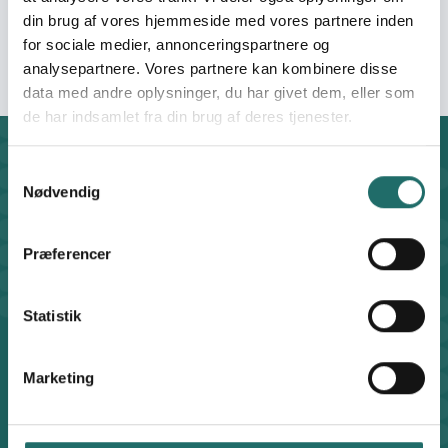
Organisation:
Landsforeningen
din brug af vores hjemmeside med vores partnere inden
Levende Hav
for sociale medier, annonceringspartnere og
analysepartnere. Vores partnere kan kombinere disse
data med andre oplysninger, du har givet dem, eller som
de har indsamlet fra din brug af deres tjenester.
Kontakt
Samtykkevalg
CISU - Civilsamfund i Udvikling
Nødvendig
Klosterport 4x, 8000 Aarhus
Kontakt sekretariatet på hverdage kl. 10-14 på:
Præferencer
8612 0342
cisu@cisu.dk
Statistik
Facebook
LinkedIn
Instagram
X
Genveje
Marketing
Find medarbejder
Artikler
Adfærdskodeks