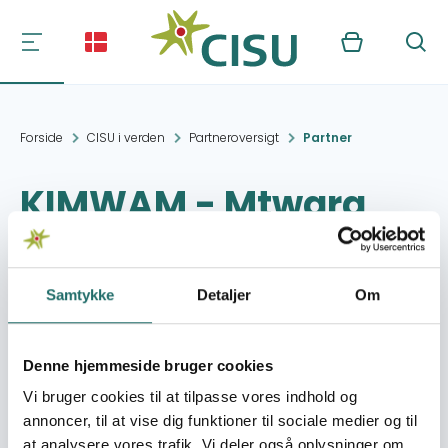
Kurv
Søg
Forside
CISU i verden
Partneroversigt
Partner
KIMWAM - Mtwara
Umbrella People's
Organisation
Samtykke
Detaljer
Om
Kontakt:
TANU ROAD, Postal
Denne hjemmeside bruger cookies
Building 1st Floor
kimwam1@yahoo.com
Vi bruger cookies til at tilpasse vores indhold og
annoncer, til at vise dig funktioner til sociale medier og til
at analysere vores trafik. Vi deler også oplysninger om