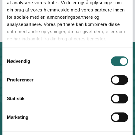
Organisation:
DTDA -
at analysere vores trafik. Vi deler også oplysninger om
Fagbevægelsens
din brug af vores hjemmeside med vores partnere inden
Udviklingssamarbejde
for sociale medier, annonceringspartnere og
analysepartnere. Vores partnere kan kombinere disse
data med andre oplysninger, du har givet dem, eller som
de har indsamlet fra din brug af deres tjenester.
Samtykkevalg
Kontakt
Nødvendig
CISU - Civilsamfund i Udvikling
Klosterport 4x, 8000 Aarhus
Kontakt sekretariatet på hverdage kl. 10-14 på:
Præferencer
8612 0342
cisu@cisu.dk
Statistik
Facebook
LinkedIn
Instagram
X
Genveje
Marketing
Find medarbejder
Artikler