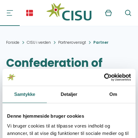
Kurv
Søg
Forside
CISU i verden
Partneroversigt
Partner
Confederation of
Mongolian Trade
Unions (CMTU)
Samtykke
Detaljer
Om
Kontakt:
Sq, Sukhbaatar 3
Ulaanbaatar 11
Denne hjemmeside bruger cookies
Mongolia
Vi bruger cookies til at tilpasse vores indhold og
annoncer, til at vise dig funktioner til sociale medier og til