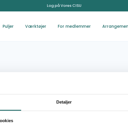
Log på Vores CISU
Puljer
Værktøjer
For medlemmer
Arrangemen
Group
Detaljer
Shighatini - Mwanga, Kilimanjaro
ookies
FIC