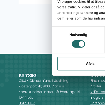
Vi bruger cookies til at tilpas
vores trafik. Vi deler også 
annonceringspartnere og anal
dem, eller som de har indsaml
Samtykkevalg
Nødvendig
Afvis
Kontakt
Genve
CISU - Civilsamfund i Udvikling
Find me
Klosterport 4x, 8000 Aarhus
Artikler
Kontakt sekretariatet på hverdage kl.
Adfærds
10-14 på:
Indgiv e
8612 0342
Personda