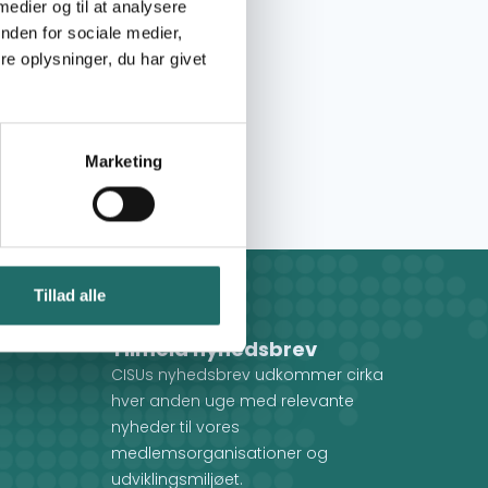
 medier og til at analysere
nden for sociale medier,
e oplysninger, du har givet
Marketing
Tillad alle
Tilmeld nyhedsbrev
CISUs nyhedsbrev udkommer cirka
hver anden uge med relevante
nyheder til vores
medlemsorganisationer og
udviklingsmiljøet.