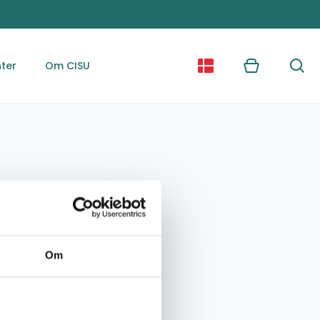
ter
Om CISU
Kurv
Søg
Om