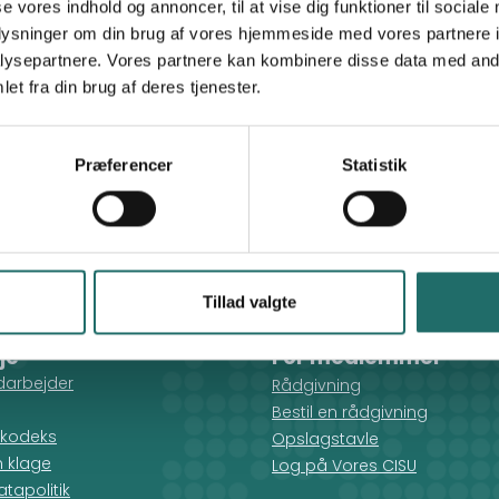
se vores indhold og annoncer, til at vise dig funktioner til sociale
oplysninger om din brug af vores hjemmeside med vores partnere i
ysepartnere. Vores partnere kan kombinere disse data med andr
et fra din brug af deres tjenester.
Præferencer
Statistik
Tillad valgte
je
For medlemmer
darbejder
Rådgivning
Bestil en rådgivning
kodeks
Opslagstavle
n klage
Log på Vores CISU
tapolitik