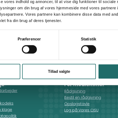
se vores indhold og annoncer, til at vise dig funktioner til sociale
gamet_elzahria@yahoo.com
oplysninger om din brug af vores hjemmeside med vores partnere i
ysepartnere. Vores partnere kan kombinere disse data med andr
et fra din brug af deres tjenester.
FIC
Præferencer
Statistik
Tillad valgte
je
For medlemmer
darbejder
Rådgivning
Bestil en rådgivning
kodeks
Opslagstavle
n klage
Log på Vores CISU
tapolitik