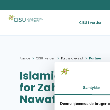
CISU i verden
Forside
CISU i verden
Partneroversigt
Partner
Islamic Charity
for Zahria and H
Samtykke
Nawateya (RAD
Denne hjemmeside bruger c