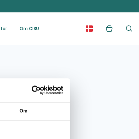
ter
Om CISU
Kurv
Søg
Om