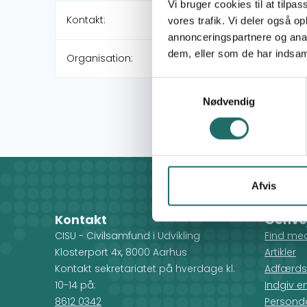
Vi bruger cookies til at tilpas
Kontakt:
vores trafik. Vi deler også 
annonceringspartnere og anal
dem, eller som de har indsaml
Organisation:
Samtykkevalg
Nødvendig
Afvis
Kontakt
Genve
CISU - Civilsamfund i Udvikling
Find me
Klosterport 4x, 8000 Aarhus
Artikler
Kontakt sekretariatet på hverdage kl.
Adfærds
10-14 på:
Indgiv e
8612 0342
Personda