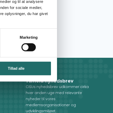
 medier og til at analysere
nden for sociale medier,
e oplysninger, du har givet
Marketing
Tillad alle
Tilmeld nyhedsbrev
CISUs nyhedsbrev udkommer cirka
hver anden uge med relevante
nyheder til vores
medlemsorganisationer og
udviklingsmiljøet.