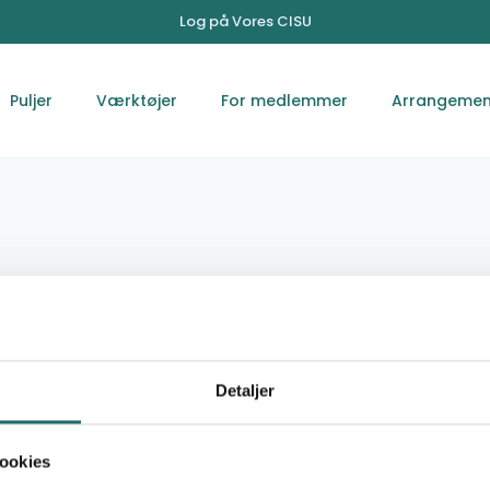
Log på Vores CISU
Puljer
Værktøjer
For medlemmer
Arrangemen
 Organization
agar Al-
Detaljer
)
ookies