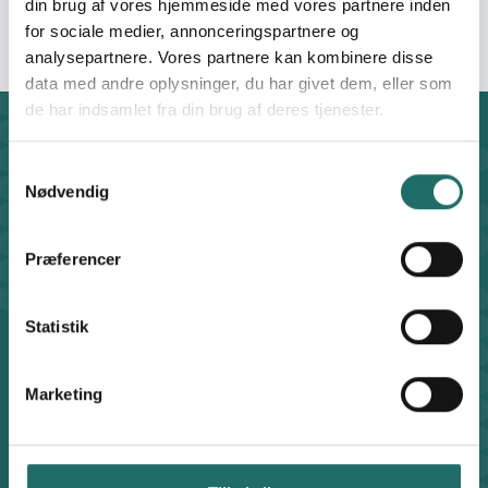
din brug af vores hjemmeside med vores partnere inden
for sociale medier, annonceringspartnere og
analysepartnere. Vores partnere kan kombinere disse
data med andre oplysninger, du har givet dem, eller som
de har indsamlet fra din brug af deres tjenester.
Kontakt
Samtykkevalg
CISU - Civilsamfund i Udvikling
Nødvendig
Klosterport 4x, 8000 Aarhus
Kontakt sekretariatet på hverdage kl. 10-14 på:
8612 0342
Præferencer
cisu@cisu.dk
Facebook
LinkedIn
Instagram
X
Statistik
Genveje
Find medarbejder
Marketing
Artikler
Adfærdskodeks
Indgiv en klage