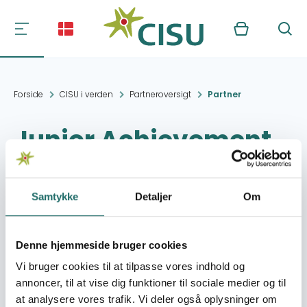
Kurv
Søg
Forside
CISU i verden
Partneroversigt
Partner
Junior Achievement
Zimbabwe
Samtykke
Detaljer
Om
Kontakt:
Agriculture House 1
Adlyinn
Road,Malborough
Denne hjemmeside bruger cookies
Harare
Vi bruger cookies til at tilpasse vores indhold og
annoncer, til at vise dig funktioner til sociale medier og til
Organisation:
Plan Danmark
at analysere vores trafik. Vi deler også oplysninger om