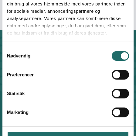
(deaktiveret)
din brug af vores hjemmeside med vores partnere inden
for sociale medier, annonceringspartnere og
analysepartnere. Vores partnere kan kombinere disse
data med andre oplysninger, du har givet dem, eller som
de har indsamlet fra din brug af deres tjenester.
Kontakt
Samtykkevalg
CISU - Civilsamfund i Udvikling
Nødvendig
Klosterport 4x, 8000 Aarhus
Kontakt sekretariatet på hverdage kl. 10-14 på:
Præferencer
8612 0342
cisu@cisu.dk
Facebook
LinkedIn
Instagram
X
Statistik
Genveje
Find medarbejder
Marketing
Artikler
Adfærdskodeks
Indgiv en klage