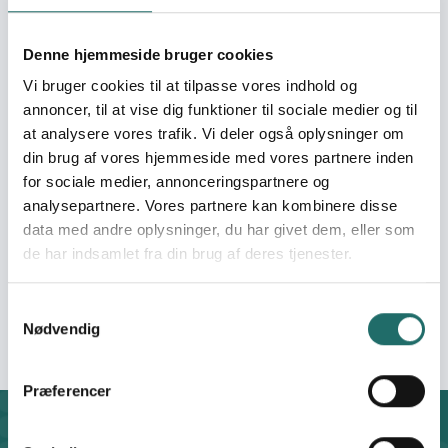
Bevillinger:
B.A.L.L. Building Active
youth Leadership
through non-formal
Denne hjemmeside bruger cookies
Learning
Vi bruger cookies til at tilpasse vores indhold og
annoncer, til at vise dig funktioner til sociale medier og til
DUNK is a local charity registered under Ghana's laws as
at analysere vores trafik. Vi deler også oplysninger om
a Non-Government Organization dedicated to
din brug af vores hjemmeside med vores partnere inden
empowering youth and children socially, economically
for sociale medier, annonceringspartnere og
and academically to lead the desired change in
analysepartnere. Vores partnere kan kombinere disse
themselves and the community at large. Specifically,
data med andre oplysninger, du har givet dem, eller som
DUNK runs the followings activities in 3 centres in Accra-
de har indsamlet fra din brug af deres tjenester.
Ghana. • Sports for inclusion • After-School Academic
Support and Scholarship Scheme and Youth
Samtykkevalg
empowerment
Nødvendig
Præferencer
Kontakt