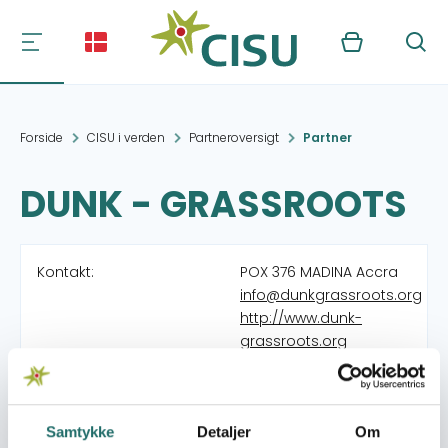
Kurv
Søg
Forside
CISU i verden
Partneroversigt
Partner
DUNK - GRASSROOTS
Kontakt:
POX 376 MADINA Accra
info@dunkgrassroots.org
http://www.dunk-
grassroots.org
Organisation:
GAME
Samtykke
Detaljer
Om