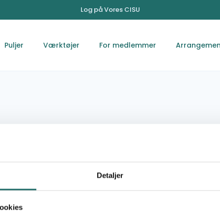
Log på Vores CISU
Puljer
Værktøjer
For medlemmer
Arrangemen
 Indochine
Detaljer
ookies
NGO Fontana