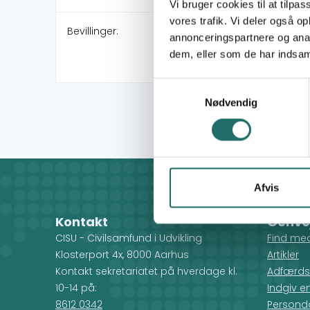
Vi bruger cookies til at tilpas
vores trafik. Vi deler også 
Bevillinger:
annonceringspartnere og anal
dem, eller som de har indsaml
Samtykkevalg
Nødvendig
Afvis
Kontakt
Genve
CISU - Civilsamfund i Udvikling
Find me
Klosterport 4x, 8000 Aarhus
Artikler
Kontakt sekretariatet på hverdage kl.
Adfærds
10-14 på:
Indgiv e
8612 0342
Personda