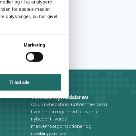
 medier og til at analysere
nden for sociale medier,
e oplysninger, du har givet
Marketing
Tillad alle
Tilmeld nyhedsbrev
CISUs nyhedsbrev udkommer cirka
hver anden uge med relevante
nyheder til vores
medlemsorganisationer og
udviklingsmiljøet.