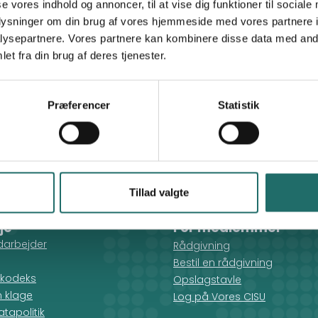
se vores indhold og annoncer, til at vise dig funktioner til sociale
oplysninger om din brug af vores hjemmeside med vores partnere i
“Break the Circle” - A Children Rehabilitation
ysepartnere. Vores partnere kan kombinere disse data med andr
Program for Sexually Abused and/or Drugs
et fra din brug af deres tjenester.
Abusing Street Children
Præferencer
Statistik
Tillad valgte
je
For medlemmer
darbejder
Rådgivning
Bestil en rådgivning
kodeks
Opslagstavle
n klage
Log på Vores CISU
tapolitik