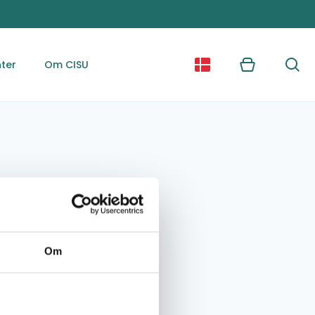
ter
Om CISU
Kurv
Søg
Om