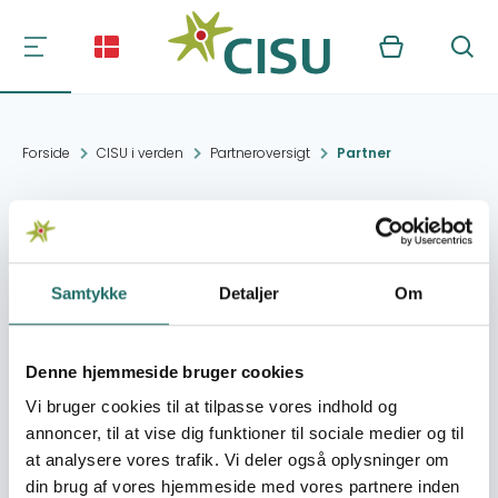
Kurv
Søg
Forside
CISU i verden
Partneroversigt
Partner
ZAN EDUCATION AND
SPORT INITIATIVE
Samtykke
Detaljer
Om
Kontakt:
Zanzibar
zesi.znz@gmail.com
Denne hjemmeside bruger cookies
Vi bruger cookies til at tilpasse vores indhold og
Organisation:
Danmarks Basketball
annoncer, til at vise dig funktioner til sociale medier og til
Forbund (DBBF)
at analysere vores trafik. Vi deler også oplysninger om
din brug af vores hjemmeside med vores partnere inden