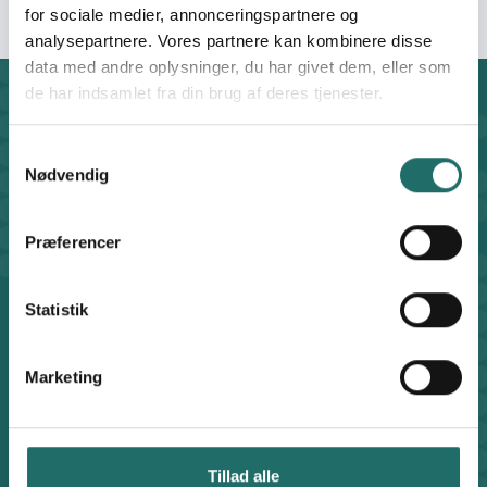
for sociale medier, annonceringspartnere og
analysepartnere. Vores partnere kan kombinere disse
data med andre oplysninger, du har givet dem, eller som
de har indsamlet fra din brug af deres tjenester.
Kontakt
CISU - Civilsamfund i Udvikling
Samtykkevalg
Klosterport 4x, 8000 Aarhus
Nødvendig
Kontakt sekretariatet på hverdage kl. 10-14 på:
8612 0342
Præferencer
cisu@cisu.dk
Facebook
LinkedIn
Instagram
X
Statistik
Genveje
Find medarbejder
Artikler
Marketing
Adfærdskodeks
Indgiv en klage
Persondatapolitik
Tillad alle
Cookiepolitik