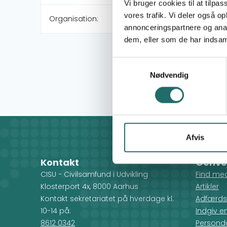
Vi bruger cookies til at tilpas
vores trafik. Vi deler også 
Organisation:
annonceringspartnere og anal
dem, eller som de har indsaml
Samtykkevalg
Nødvendig
Afvis
Kontakt
Genve
CISU - Civilsamfund i Udvikling
Find me
Klosterport 4x, 8000 Aarhus
Artikler
Kontakt sekretariatet på hverdage kl.
Adfærds
10-14 på:
Indgiv e
8612 0342
Personda