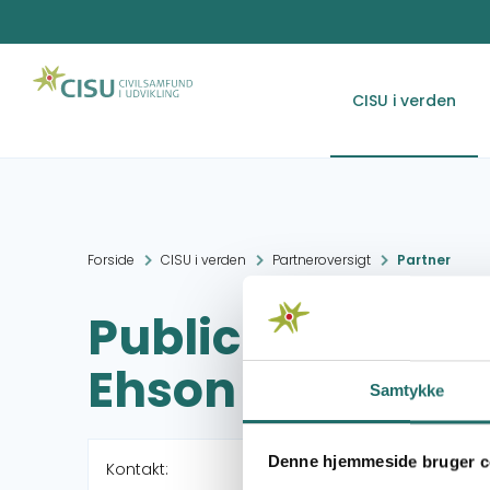
CISU i verden
Forside
CISU i verden
Partneroversigt
Partner
Public organiza
Ehson (POCHE)
Samtykke
Denne hjemmeside bruger c
Kontakt: