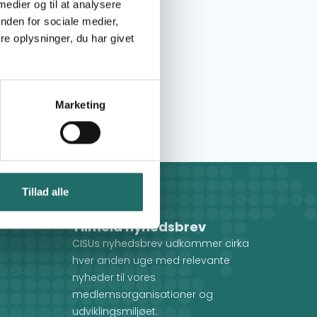
 medier og til at analysere
nden for sociale medier,
e oplysninger, du har givet
Marketing
Tillad alle
Tilmeld nyhedsbrev
CISUs nyhedsbrev udkommer cirka
hver anden uge med relevante
nyheder til vores
medlemsorganisationer og
udviklingsmiljøet.