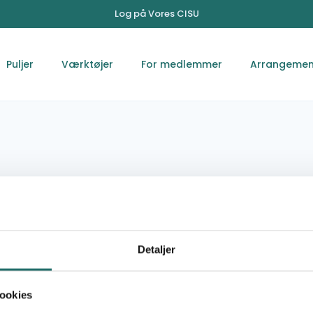
Log på Vores CISU
Puljer
Værktøjer
For medlemmer
Arrangemen
tion Chashmai
Detaljer
ookies
chashmaiehson@mail.ru