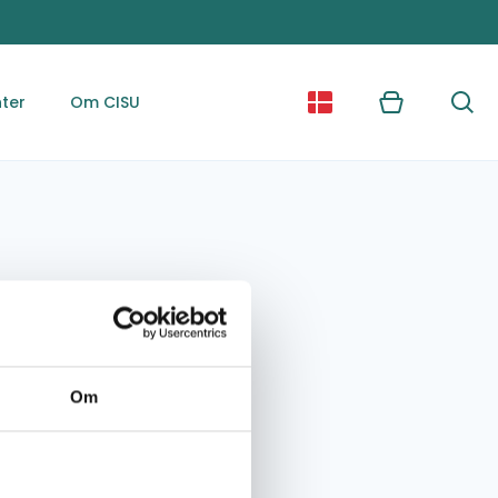
ter
Om CISU
Kurv
Søg
Om