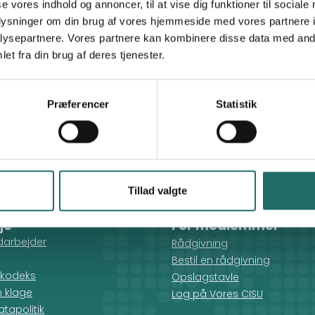
se vores indhold og annoncer, til at vise dig funktioner til sociale
oplysninger om din brug af vores hjemmeside med vores partnere i
Mission Øst
ysepartnere. Vores partnere kan kombinere disse data med andr
et fra din brug af deres tjenester.
Præferencer
Statistik
Tillad valgte
je
For medlemmer
darbejder
Rådgivning
Bestil en rådgivning
kodeks
Opslagstavle
n klage
Log på Vores CISU
tapolitik