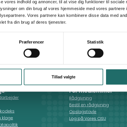
se vores indhold og annoncer, til at vise dig funktioner til sociale
Zaher - Grow to Learn
oplysninger om din brug af vores hjemmeside med vores partnere i
ysepartnere. Vores partnere kan kombinere disse data med andr
et fra din brug af deres tjenester.
Præferencer
Statistik
Tillad valgte
je
For medlemmer
darbejder
Rådgivning
Bestil en rådgivning
kodeks
Opslagstavle
n klage
Log på Vores CISU
tapolitik