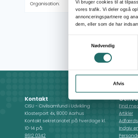
Vi bruger cookies til at tilpas
Organisation:
vores trafik. Vi deler også 
annonceringspartnere og anal
dem, eller som de har indsaml
Samtykkevalg
Nødvendig
Afvis
Kontakt
Genve
CISU - Civilsamfund i Udvikling
Find me
Klosterport 4x, 8000 Aarhus
Artikler
Kontakt sekretariatet på hverdage kl.
Adfærds
10-14 på:
Indgiv e
8612 0342
Personda