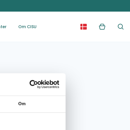
ter
Om CISU
Kurv
Søg
Om