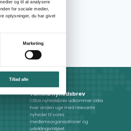
 medier og til at analysere
nden for sociale medier,
e oplysninger, du har givet
Marketing
Tillad alle
Tilmeld nyhedsbrev
CISUs nyhedsbrev udkommer cirka
hver anden uge med relevante
nyheder til vores
medlemsorganisationer og
udviklingsmiljøet.