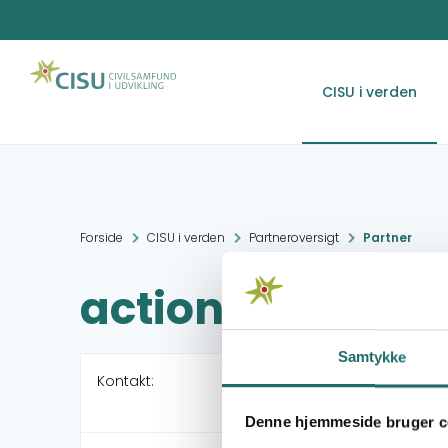
CISU i verden
Forside
CISU i verden
Partneroversigt
Partner
actionaid
Samtykke
Kontakt:
Denne hjemmeside bruger c