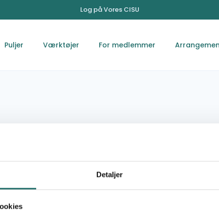
Log på Vores CISU
Puljer
Værktøjer
For medlemmer
Arrangemen
Detaljer
Jib Janin
hadia.ghadban@actionaid.org
ookies