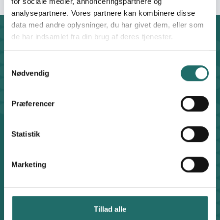
for sociale medier, annonceringspartnere og
analysepartnere. Vores partnere kan kombinere disse
data med andre oplysninger, du har givet dem, eller som
de har indsamlet fra din brug af deres tjenester.
Kontakt
CISU - Civilsamfund i Udvikling
Klosterport 4x, 8000 Aarhus
Samtykkevalg
Nødvendig
Kontakt sekretariatet på hverdage kl. 10-14 på:
8612 0342
cisu@cisu.dk
Præferencer
Facebook
LinkedIn
Instagram
X
Genveje
Statistik
Find medarbejder
Artikler
Marketing
Adfærdskodeks
Indgiv en klage
Persondatapolitik
Cookiepolitik
Tillad alle