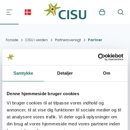
Kurv
Søg
Forside
CISU i verden
Partneroversigt
Partner
Nepal Public Health
Foundation
Samtykke
Detaljer
Om
Kontakt:
टुसाल रोड
Denne hjemmeside bruger cookies
info@nphfoundation.org
Vi bruger cookies til at tilpasse vores indhold og
annoncer, til at vise dig funktioner til sociale medier og til
Organisation:
Dialogos
at analysere vores trafik. Vi deler også oplysninger om
din brug af vores hjemmeside med vores partnere inden