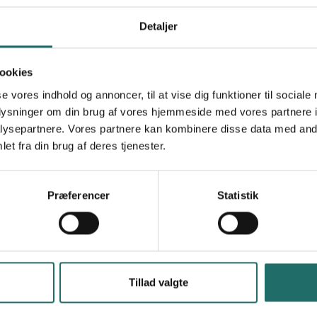
Commune d’Ibanda Bukavu
00243815416628/ 00243995739664
Detaljer
crid.org2016@yahoo.fr
http://www.crid.org
ookies
Dansk Congolesisk Forening (DCF)
se vores indhold og annoncer, til at vise dig funktioner til sociale
oplysninger om din brug af vores hjemmeside med vores partnere i
ysepartnere. Vores partnere kan kombinere disse data med andr
n established in 2006 and authorizes by the
et fra din brug af deres tjenester.
 F.92/10293 of 21/05/2007. CRID is registered with
ment and sustainable development. Vision: A just
pected, hence our motto "community with the
Præferencer
Statistik
 basic nutrition and health care and the
te the development of local communities with
rtnership, equity and human dignity. Areas of
ender and education, environment protection,
Tillad valgte