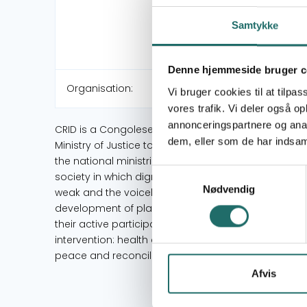
Samtykke
Denne hjemmeside bruger c
Organisation:
Vi bruger cookies til at tilpas
vores trafik. Vi deler også 
annonceringspartnere og anal
CRID is a Congolese non-governmental organizatio
dem, eller som de har indsaml
Ministry of Justice to operate under the No F92 under
the national ministries of planning, health, environ
Samtykkevalg
society in which dignity and human rights are res
Nødvendig
weak and the voiceless" Mission: Promote access to
development of places and rural areas. To stimula
their active participation. Values: participation, pa
intervention: health and nutrition, food security, g
peace and reconciliation, research
Afvis