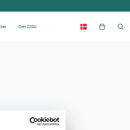
ter
Om CISU
Kurv
Søg