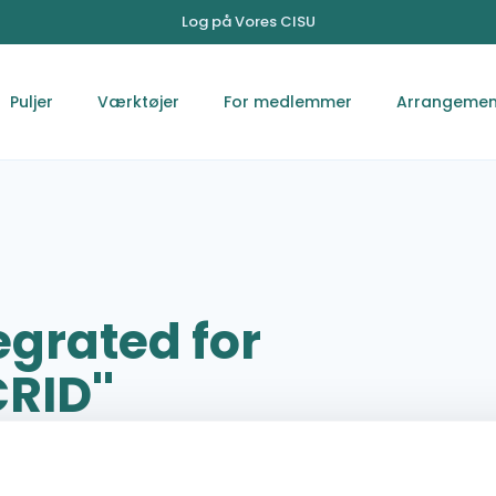
Log på Vores CISU
Puljer
Værktøjer
For medlemmer
Arrangemen
egrated for
RID''
No 34, Av. de la Résidence