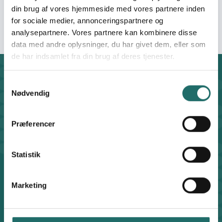
din brug af vores hjemmeside med vores partnere inden
Venskabsforening
for sociale medier, annonceringspartnere og
analysepartnere. Vores partnere kan kombinere disse
data med andre oplysninger, du har givet dem, eller som
de har indsamlet fra din brug af deres tjenester.
Kontakt
Samtykkevalg
CISU - Civilsamfund i Udvikling
Nødvendig
Klosterport 4x, 8000 Aarhus
Kontakt sekretariatet på hverdage kl. 10-14 på:
Præferencer
8612 0342
cisu@cisu.dk
Facebook
LinkedIn
Instagram
X
Statistik
Genveje
Marketing
Find medarbejder
Artikler
Adfærdskodeks