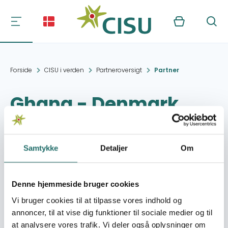
Kurv
Søg
Forside
CISU i verden
Partneroversigt
Partner
Ghana - Denmark
Friendship
Association, Legon
Samtykke
Detaljer
Om
Branch
Denne hjemmeside bruger cookies
Kontakt:
Legon
Vi bruger cookies til at tilpasse vores indhold og
annoncer, til at vise dig funktioner til sociale medier og til
at analysere vores trafik. Vi deler også oplysninger om
Organisation:
Dansk-Ghanesisk