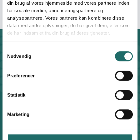
Organisation:
Bicycle Innovation Lab
din brug af vores hjemmeside med vores partnere inden
for sociale medier, annonceringspartnere og
analysepartnere. Vores partnere kan kombinere disse
data med andre oplysninger, du har givet dem, eller som
de har indsamlet fra din brug af deres tjenester.
Kontakt
Samtykkevalg
CISU - Civilsamfund i Udvikling
Nødvendig
Klosterport 4x, 8000 Aarhus
Kontakt sekretariatet på hverdage kl. 10-14 på:
8612 0342
Præferencer
cisu@cisu.dk
Facebook
LinkedIn
Instagram
X
Statistik
Genveje
Find medarbejder
Marketing
Artikler
Adfærdskodeks
Indgiv en klage