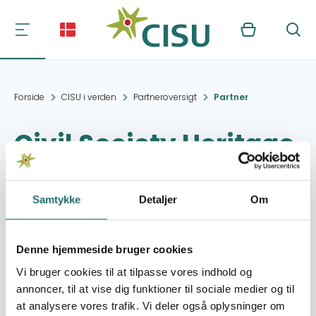
Kurv
Søg
Forside
CISU i verden
Partneroversigt
Partner
Civil Society Heritage
Community and
Environment
Samtykke
Detaljer
Om
Kontakt:
######## ##. ##
Denne hjemmeside bruger cookies
########@######.###.
Vi bruger cookies til at tilpasse vores indhold og
######@######.###.##
annoncer, til at vise dig funktioner til sociale medier og til
at analysere vores trafik. Vi deler også oplysninger om