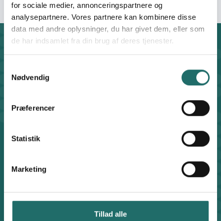
for sociale medier, annonceringspartnere og
analysepartnere. Vores partnere kan kombinere disse
data med andre oplysninger, du har givet dem, eller som
de har indsamlet fra din brug af deres tjenester.
Kontakt
CISU - Civilsamfund i Udvikling
Samtykkevalg
Klosterport 4x, 8000 Aarhus
Nødvendig
Kontakt sekretariatet på hverdage kl. 10-14 på:
8612 0342
cisu@cisu.dk
Præferencer
Facebook
LinkedIn
Instagram
X
Statistik
Genveje
Find medarbejder
Artikler
Marketing
Adfærdskodeks
Indgiv en klage
Persondatapolitik
Cookiepolitik
Tillad alle