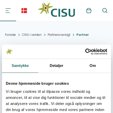
Kurv
Søg
Forside
CISU i verden
Partneroversigt
Partner
Children at Risk
Action Network
Samtykke
Detaljer
Om
(CRANE)
Denne hjemmeside bruger cookies
Kontakt:
Kampala
Vi bruger cookies til at tilpasse vores indhold og
annoncer, til at vise dig funktioner til sociale medier og til
Organisation:
Viva Danmark
at analysere vores trafik. Vi deler også oplysninger om
din brug af vores hjemmeside med vores partnere inden